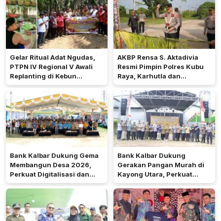
Gelar Ritual Adat Ngudas,
AKBP Rensa S. Aktadivia
PTPN IV Regional V Awali
Resmi Pimpin Polres Kubu
Replanting di Kebun
Raya, Karhutla dan
Kembayan
Pelayanan Publik Jadi
Prioritas
Bank Kalbar Dukung Gema
Bank Kalbar Dukung
Membangun Desa 2026,
Gerakan Pangan Murah di
Perkuat Digitalisasi dan
Kayong Utara, Perkuat
Ekonomi Desa Teluk Batang
Akses Keuangan
Masyarakat