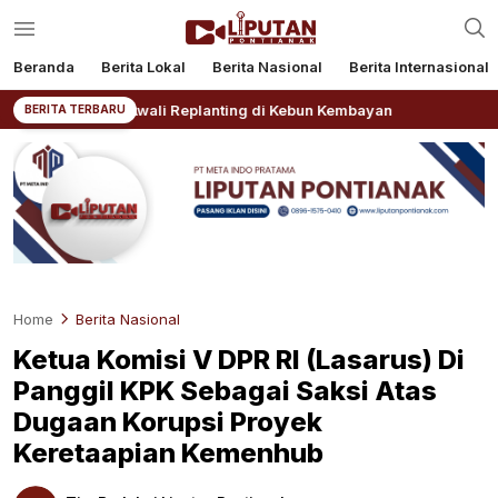
Beranda
Berita Lokal
Berita Nasional
Berita Internasional
V Awali Replanting di Kebun Kembayan
AKBP Rensa S. A
BERITA TERBARU
Home
Berita Nasional
Ketua Komisi V DPR RI (Lasarus) Di
Panggil KPK Sebagai Saksi Atas
Dugaan Korupsi Proyek
Keretaapian Kemenhub