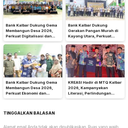
Bank Kalbar Dukung Gema
Bank Kalbar Dukung
Membangun Desa 2026,
Gerakan Pangan Murah di
Perkuat Digitalisasi dan
Kayong Utara, Perkuat
Ekonomi Desa Teluk Batang
Akses Keuangan
Masyarakat
Bank Kalbar Dukung Gema
KREASI Hadir di MTQ Kalbar
Membangun Desa 2026,
2026, Kampanyekan
Perkuat Ekonomi dan
Literasi, Perlindungan
Kemandirian Desa di Kalbar
Anak, dan Wajib Belajar 13
Tahun
TINGGALKAN BALASAN
Alamat email Anda tidak akan dipublikasikan.
Ruas yang wajib