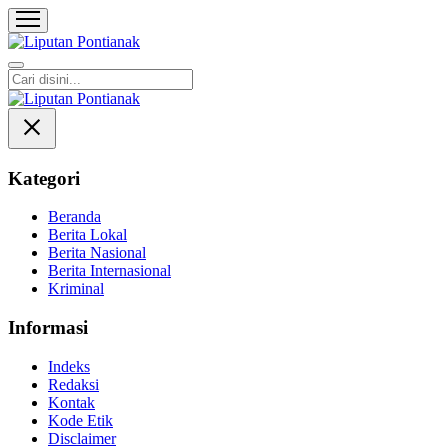
Liputan Pontianak
Berita Terkini dan TerUpdate
Kategori
Beranda
Berita Lokal
Berita Nasional
Berita Internasional
Kriminal
Informasi
Indeks
Redaksi
Kontak
Kode Etik
Disclaimer