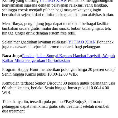
Konsep yang diusung
YI TIAO XIAN
Pontianak menggabungkan
kenyamanan suasana dengan pelayanan relaksasi yang lengkap,
sehingga cocok menjadi pilihan bagi masyarakat yang ingin
beristirahat sejenak dari rutinitas pekerjaan maupun aktivitas harian.
Menariknya, pengunjung juga dapat menikmati berbagai fasilitas
tambahan secara gratis, mulai dari snack, bubur kacang hijau, teh,
hingga ginger drink dengan sistem free refill.
Selain menghadirkan layanan relaksasi,
YI TIAO XIAN
Pontianak
juga menawarkan sejumlah promo menarik bagi pelanggan.
Baca Juga:
Pendangkalan Sungai Kapuas Hambat Logistik, Wagub
Kalbar Minta Pengerukan Diprioritaskan
Program Happy Hour memberikan potongan harga 20 persen setiap
Senin hingga Kamis pukul 10.00-12.00 WIB.
Kemudian terdapat Senior Discount 30 persen untuk pelanggan usia
60 tahun ke atas, berlaku Senin hingga Jumat pukul 10.00-14.00
WIB.
Tidak hanya itu, tersedia pula promo #Pay2Enjoy3, di mana
pelanggan dapat menikmati gratis satu treatment setelah membeli
dua treatment.