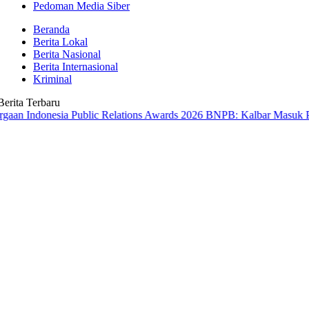
Pedoman Media Siber
Beranda
Berita Lokal
Berita Nasional
Berita Internasional
Kriminal
Berita Terbaru
nesia Public Relations Awards 2026
BNPB: Kalbar Masuk Prioritas Na