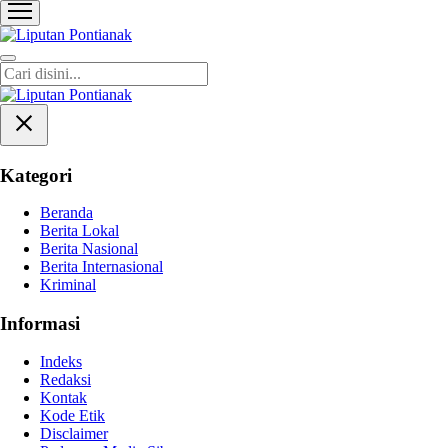
Liputan Pontianak
Berita Terkini dan TerUpdate
Kategori
Beranda
Berita Lokal
Berita Nasional
Berita Internasional
Kriminal
Informasi
Indeks
Redaksi
Kontak
Kode Etik
Disclaimer