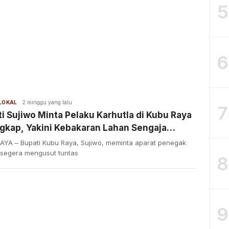
5
6
 LOKAL
2 minggu yang lalu
7
i Sujiwo Minta Pelaku Karhutla di Kubu Raya
gkap, Yakini Kebakaran Lahan Sengaja
kar
AYA – Bupati Kubu Raya, Sujiwo, meminta aparat penegak
segera mengusut tuntas
8
9