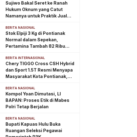
Sujiwo Bakal Seret ke Ranah
Hukum Oknum yang Catut
Namanya untuk Praktik Jual
Beli Jabatan
BERITA NASIONAL
Stok Elpiji 3 Kg di Pontianak
Normal dalam Sepekan,
Pertamina Tambah 82 Ribu
Tabung
BERITA INTERNASIONAL
Chery TIGGO Cross CSH Hybrid
dan Sport 1.5T Resmi Menyapa
Masyarakat Kota Pontianak,
Perkuat Eksistensi di
BERITA NASIONAL
Kalimantan Barat
Kompol Yoan Dimutasi, LI
BAPAN: Proses Etik di Mabes
Polri Tetap Berjalan
BERITA NASIONAL
Bupati Kapuas Hulu Buka
Ruangan Seleksi Pegawai
Pemerintah P3K