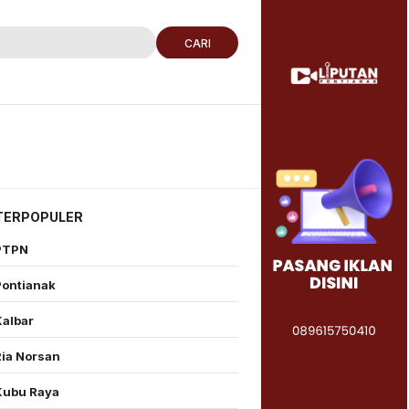
CARI
TERPOPULER
PTPN
Pontianak
Kalbar
Ria Norsan
Kubu Raya