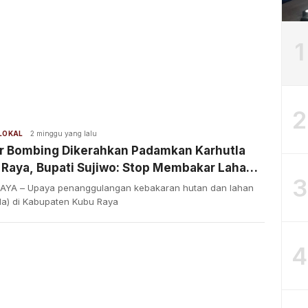
1
2
 LOKAL
2 minggu yang lalu
r Bombing Dikerahkan Padamkan Karhutla
 Raya, Bupati Sujiwo: Stop Membakar Lahan
3
 Keselamatan Bersama
AYA – Upaya penanggulangan kebakaran hutan dan lahan
tla) di Kabupaten Kubu Raya
4