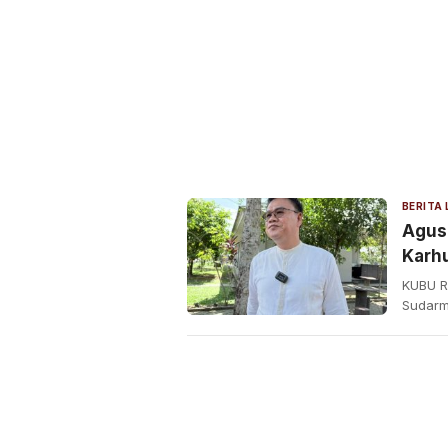
BERITA
Agus
Karh
deng
KUBU R
Sudarm