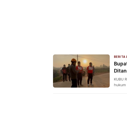
BERITA
Bupat
Ditan
Diba
KUBU R
hukum 