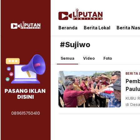
Liputan Pontianak
Berita Terkini dan TerUpdate
Beranda
Berita Lokal
Berita Nas
#Sujiwo
Semua
Video
Foto
BERITA
Pemb
Paul
Siap
KUBU R
di Des