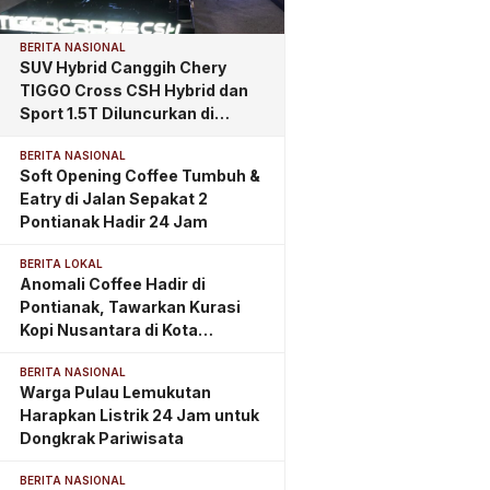
BERITA NASIONAL
SUV Hybrid Canggih Chery
TIGGO Cross CSH Hybrid dan
Sport 1.5T Diluncurkan di
Pontianak, Tawarkan
BERITA NASIONAL
Kemewahan dan Teknologi
Soft Opening Coffee Tumbuh &
Masa Depan
Eatry di Jalan Sepakat 2
Pontianak Hadir 24 Jam
BERITA LOKAL
Anomali Coffee Hadir di
Pontianak, Tawarkan Kurasi
Kopi Nusantara di Kota
Khatulistiwa
BERITA NASIONAL
Warga Pulau Lemukutan
Harapkan Listrik 24 Jam untuk
Dongkrak Pariwisata
BERITA NASIONAL