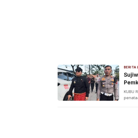
BERITA
Sujiw
Pemk
Perm
KUBU R
penata