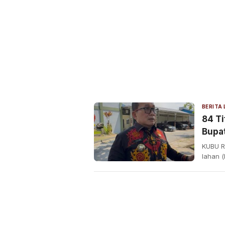
BERITA
84 Ti
Bupa
KUBU R
lahan (