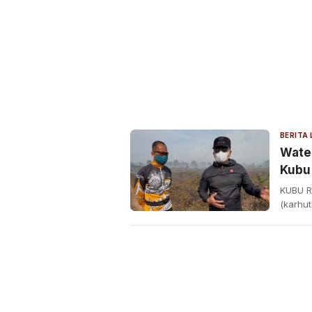
BERITA
Wate
Kubu
Demi
KUBU R
(karhu