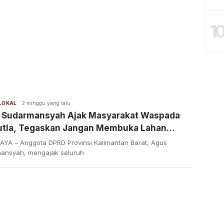
1
 LOKAL
2 minggu yang lalu
 Sudarmansyah Ajak Masyarakat Waspada
utla, Tegaskan Jangan Membuka Lahan
an Cara Dibakar
AYA – Anggota DPRD Provinsi Kalimantan Barat, Agus
ansyah, mengajak seluruh