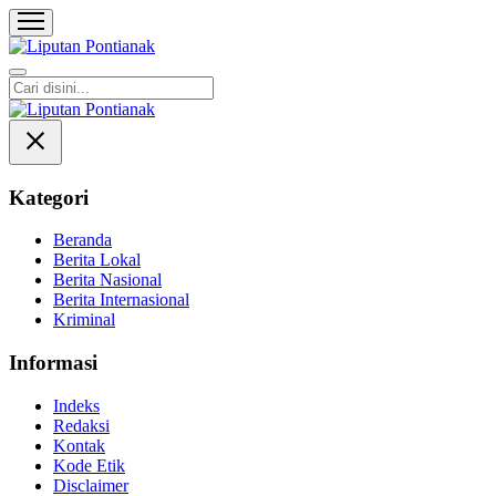
Liputan Pontianak
Berita Terkini dan TerUpdate
Kategori
Beranda
Berita Lokal
Berita Nasional
Berita Internasional
Kriminal
Informasi
Indeks
Redaksi
Kontak
Kode Etik
Disclaimer