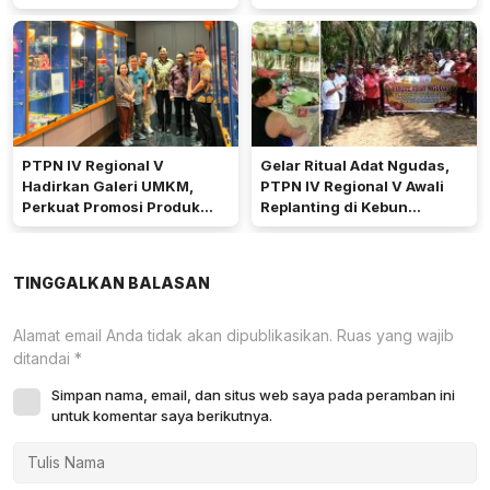
Pengerukan Diprioritaskan
Pemkab Kubu Raya Siapkan
Akses Jalan
PTPN IV Regional V
Gelar Ritual Adat Ngudas,
Hadirkan Galeri UMKM,
PTPN IV Regional V Awali
Perkuat Promosi Produk
Replanting di Kebun
Mitra Binaan Melalui Inovasi
Kembayan
Digital
TINGGALKAN BALASAN
Alamat email Anda tidak akan dipublikasikan.
Ruas yang wajib
ditandai
*
Simpan nama, email, dan situs web saya pada peramban ini
untuk komentar saya berikutnya.