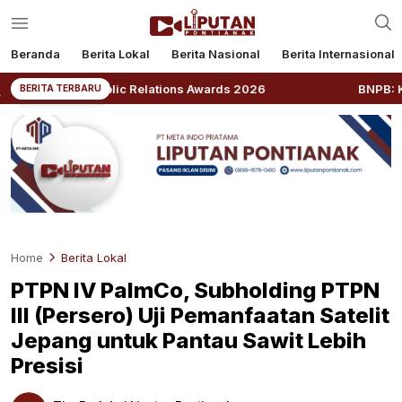
Beranda
Berita Lokal
Berita Nasional
Berita Internasional
a Public Relations Awards 2026
BNPB: Kalbar Masuk P
BERITA TERBARU
Home
Berita Lokal
PTPN IV PalmCo, Subholding PTPN
III (Persero) Uji Pemanfaatan Satelit
Jepang untuk Pantau Sawit Lebih
Presisi