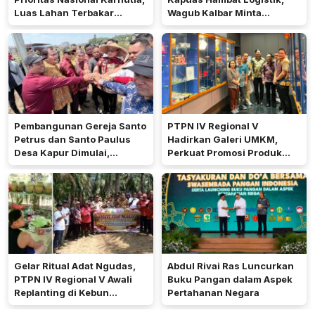
Luas Lahan Terbakar
Wagub Kalbar Minta
Peringkat Keempat
Pengerukan Diprioritaskan
Pembangunan Gereja Santo
PTPN IV Regional V
Petrus dan Santo Paulus
Hadirkan Galeri UMKM,
Desa Kapur Dimulai,
Perkuat Promosi Produk
Pemkab Kubu Raya Siapkan
Mitra Binaan Melalui Inovasi
Akses Jalan
Digital
Gelar Ritual Adat Ngudas,
Abdul Rivai Ras Luncurkan
PTPN IV Regional V Awali
Buku Pangan dalam Aspek
Replanting di Kebun
Pertahanan Negara
Kembayan