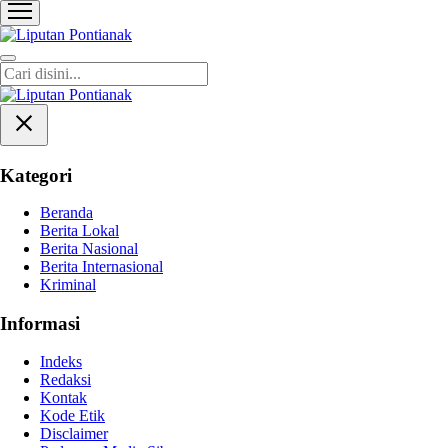
Liputan Pontianak
Berita Terkini dan TerUpdate
Kategori
Beranda
Berita Lokal
Berita Nasional
Berita Internasional
Kriminal
Informasi
Indeks
Redaksi
Kontak
Kode Etik
Disclaimer