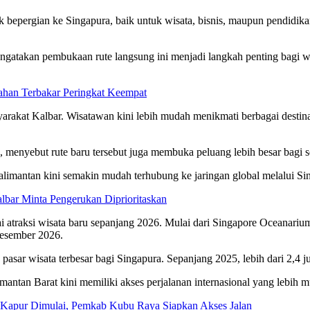
 bepergian ke Singapura, baik untuk wisata, bisnis, maupun pendidi
gatakan pembukaan rute langsung ini menjadi langkah penting bagi wi
ahan Terbakar Peringkat Keempat
kat Kalbar. Wisatawan kini lebih mudah menikmati berbagai destinasi d
u, menyebut rute baru tersebut juga membuka peluang lebih besar bagi 
imantan kini semakin mudah terhubung ke jaringan global melalui Sin
bar Minta Pengerukan Diprioritaskan
i atraksi wisata baru sepanjang 2026. Mulai dari Singapore Oceanariu
esember 2026.
asar wisata terbesar bagi Singapura. Sepanjang 2025, lebih dari 2,4 j
ntan Barat kini memiliki akses perjalanan internasional yang lebih m
 Kapur Dimulai, Pemkab Kubu Raya Siapkan Akses Jalan