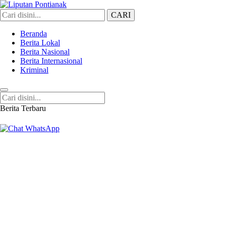
CARI
Liputan Pontianak
Berita Terkini dan TerUpdate
Beranda
Berita Lokal
Berita Nasional
Berita Internasional
Kriminal
Berita Terbaru