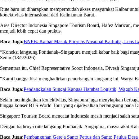
Rute baru ini diharapkan mempermudah akses masyarakat Kalbar untuk
konektivitas internasional dari Kalimantan Barat.
Area Director Indonesia Singapore Tourism Board, Hafez Marican, men
menjadi lebih cepat dan praktis.
Baca Juga:
BNPB: Kalbar Masuk Prioritas Nasional Karhutla, Luas L
“Koneksi langsung Pontianak–Singapura menjadi kabar baik bagi masyara
Senin (18/5/2026).
Sementara itu, Chief Representative Scoot Indonesia, Divesh Singaraj
“Kami bangga bisa menghadirkan penerbangan langsung ini. Warga Kal
Baca Juga:
Pendangkalan Sungai Kapuas Hambat Logistik, Wagub Kal
Selain meningkatkan konektivitas, Singapura juga menyiapkan berbaga
hingga konser BTS World Tour yang dijadwalkan berlangsung pada D
Singapore Tourism Board mencatat Indonesia masih menjadi salah satu p
Dengan hadirnya rute langsung Pontianak–Singapura, masyarakat Kalima
Baca Juga:
Pembangunan Gereja Santo Petrus dan Santo Paulus Desa