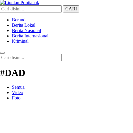
CARI
Liputan Pontianak
Berita Terkini dan TerUpdate
Beranda
Berita Lokal
Berita Nasional
Berita Internasional
Kriminal
#DAD
Semua
Video
Foto