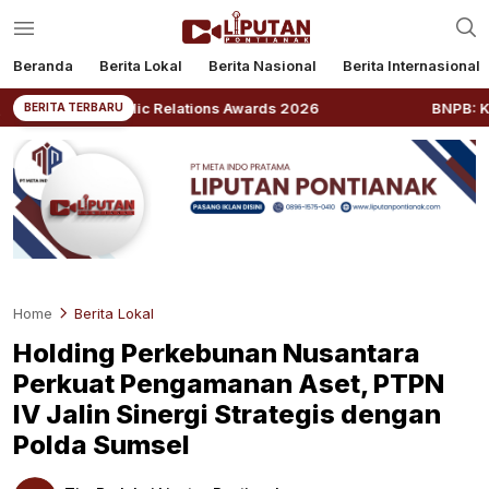
Beranda
Berita Lokal
Berita Nasional
Berita Internasional
a Public Relations Awards 2026
BNPB: Kalbar Masuk P
BERITA TERBARU
Home
Berita Lokal
Holding Perkebunan Nusantara
Perkuat Pengamanan Aset, PTPN
IV Jalin Sinergi Strategis dengan
Polda Sumsel