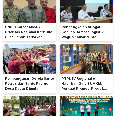
BNPB: Kalbar Masuk
Pendangkalan Sungai
Prioritas Nasional Karhutla,
Kapuas Hambat Logistik,
Luas Lahan Terbakar
Wagub Kalbar Minta
Peringkat Keempat
Pengerukan Diprioritaskan
Pembangunan Gereja Santo
PTPN IV Regional V
Petrus dan Santo Paulus
Hadirkan Galeri UMKM,
Desa Kapur Dimulai,
Perkuat Promosi Produk
Pemkab Kubu Raya Siapkan
Mitra Binaan Melalui Inovasi
Akses Jalan
Digital