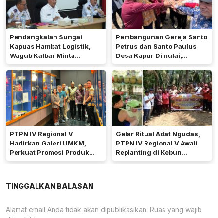
Pendangkalan Sungai
Pembangunan Gereja Santo
Kapuas Hambat Logistik,
Petrus dan Santo Paulus
Wagub Kalbar Minta
Desa Kapur Dimulai,
Pengerukan Diprioritaskan
Pemkab Kubu Raya Siapkan
Akses Jalan
PTPN IV Regional V
Gelar Ritual Adat Ngudas,
Hadirkan Galeri UMKM,
PTPN IV Regional V Awali
Perkuat Promosi Produk
Replanting di Kebun
Mitra Binaan Melalui Inovasi
Kembayan
Digital
TINGGALKAN BALASAN
Alamat email Anda tidak akan dipublikasikan.
Ruas yang wajib