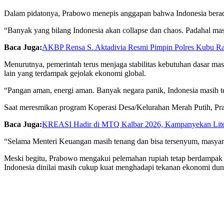
Dalam pidatonya, Prabowo menepis anggapan bahwa Indonesia berada 
“Banyak yang bilang Indonesia akan collapse dan chaos. Padahal masya
Baca Juga:
AKBP Rensa S. Aktadivia Resmi Pimpin Polres Kubu Raya
Menurutnya, pemerintah terus menjaga stabilitas kebutuhan dasar masy
lain yang terdampak gejolak ekonomi global.
“Pangan aman, energi aman. Banyak negara panik, Indonesia masih tet
Saat meresmikan program Koperasi Desa/Kelurahan Merah Putih, Pra
Baca Juga:
KREASI Hadir di MTQ Kalbar 2026, Kampanyekan Litera
“Selama Menteri Keuangan masih tenang dan bisa tersenyum, masyarak
Meski begitu, Prabowo mengakui pelemahan rupiah tetap berdampak
Indonesia dinilai masih cukup kuat menghadapi tekanan ekonomi duni