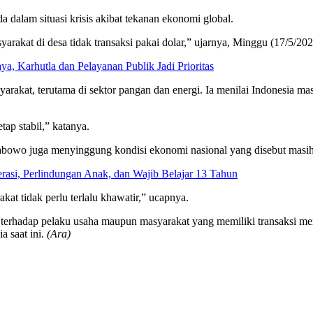
dalam situasi krisis akibat tekanan ekonomi global.
rakat di desa tidak transaksi pakai dolar,” ujarnya, Minggu (17/5/202
, Karhutla dan Pelayanan Publik Jadi Prioritas
arakat, terutama di sektor pangan dan energi. Ia menilai Indonesia ma
ap stabil,” katanya.
bowo juga menyinggung kondisi ekonomi nasional yang disebut masih
si, Perlindungan Anak, dan Wajib Belajar 13 Tahun
at tidak perlu terlalu khawatir,” ucapnya.
 terhadap pelaku usaha maupun masyarakat yang memiliki transaksi 
a saat ini.
(Ara)