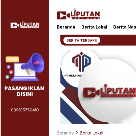
Liputan Pontianak
Berita Terkini dan TerUpdate
Beranda
Berita Lokal
Berita Nas
BERITA TERBARU
Beranda
Berita Lokal