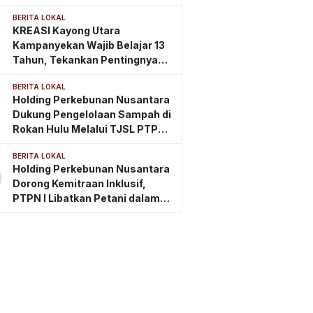
Komitmen Perkebunan
BERITA LOKAL
Berkelanjutan di Kalimantan
KREASI Kayong Utara
Timur
Kampanyekan Wajib Belajar 13
Tahun, Tekankan Pentingnya
PAUD Berkualitas Sejak Usia
BERITA LOKAL
Dini
Holding Perkebunan Nusantara
Dukung Pengelolaan Sampah di
Rokan Hulu Melalui TJSL PTPN
IV Regional III
BERITA LOKAL
Holding Perkebunan Nusantara
0
Dorong Kemitraan Inklusif,
PTPN I Libatkan Petani dalam
Rantai Pasok Tembakau Ekspor