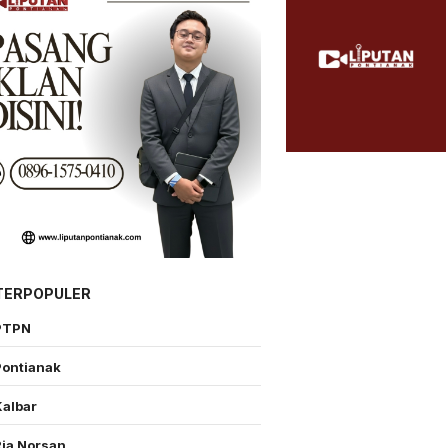
TERPOPULER
PTPN
Pontianak
Kalbar
Ria Norsan