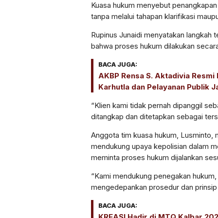
Kuasa hukum menyebut penangkapan t
tanpa melalui tahapan klarifikasi mau
Rupinus Junaidi menyatakan langkah 
bahwa proses hukum dilakukan secara
BACA JUGA:
AKBP Rensa S. Aktadivia Resmi 
Karhutla dan Pelayanan Publik Ja
“Klien kami tidak pernah dipanggil seb
ditangkap dan ditetapkan sebagai ters
Anggota tim kuasa hukum,
Lusminto
,
mendukung upaya kepolisian dalam m
meminta proses hukum dijalankan sesu
“Kami mendukung penegakan hukum, t
mengedepankan prosedur dan prinsip k
BACA JUGA:
KREASI Hadir di MTQ Kalbar 202