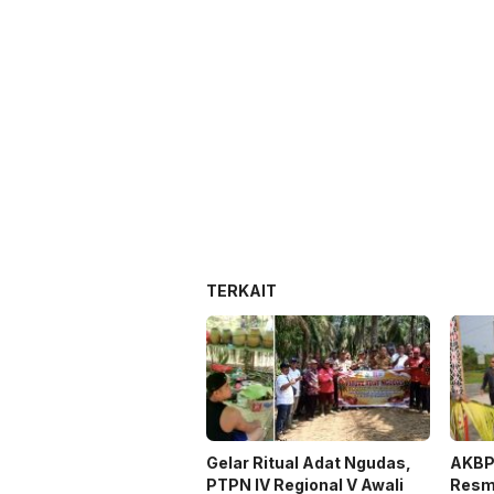
TERKAIT
Gelar Ritual Adat Ngudas,
AKBP 
PTPN IV Regional V Awali
Resmi