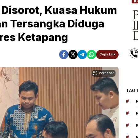
 Disorot, Kuasa Hukum
an Tersangka Diduga
res Ketapang
Copy Link
Perbesar
TAG 
#
#
#
#