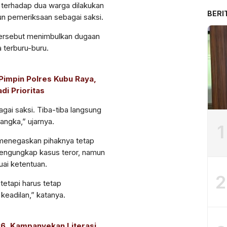
erhadap dua warga dilakukan
BERI
pun pemeriksaan sebagai saksi.
tersebut menimbulkan dugaan
 terburu-buru.
Pimpin Polres Kubu Raya,
di Prioritas
agai saksi. Tiba-tiba langsung
angka,” ujarnya.
1
 menegaskan pihaknya tetap
engungkap kasus teror, namun
ai ketentuan.
2
etapi harus tetap
eadilan,” katanya.
6, Kampanyekan Literasi,