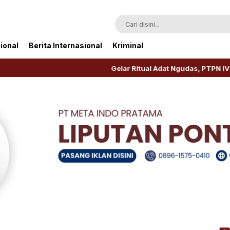
ional
Berita Internasional
Kriminal
Gelar Ritual Adat Ngudas, PTPN IV Regional V Aw