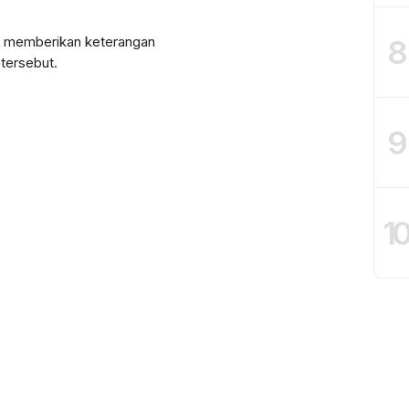
.
lum memberikan keterangan
8
tersebut.
9
1