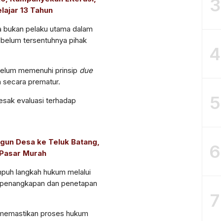
3
lajar 13 Tahun
a bukan pelaku utama dalam
 belum tersentuhnya pihak
4
 belum memenuhi prinsip
due
n secara prematur.
5
esak evaluasi terhadap
un Desa ke Teluk Batang,
6
 Pasar Murah
uh langkah hukum melalui
n penangkapan dan penetapan
7
k memastikan proses hukum