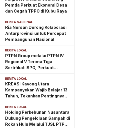
Pemda Perkuat Ekonomi Desa
dan Cegah TPPO di Kubu Raya
BERITA NASIONAL
Ria Norsan Dorong Kolaborasi
Antarprovinsi untuk Percepat
Pembangunan Nasional
BERITA LOKAL
PTPN Group melalui PTPN IV
Regional V Terima Tiga
Sertifikat ISPO, Perkuat
Komitmen Perkebunan
BERITA LOKAL
Berkelanjutan di Kalimantan
KREASI Kayong Utara
Timur
Kampanyekan Wajib Belajar 13
Tahun, Tekankan Pentingnya
PAUD Berkualitas Sejak Usia
BERITA LOKAL
Dini
Holding Perkebunan Nusantara
Dukung Pengelolaan Sampah di
Rokan Hulu Melalui TJSL PTPN