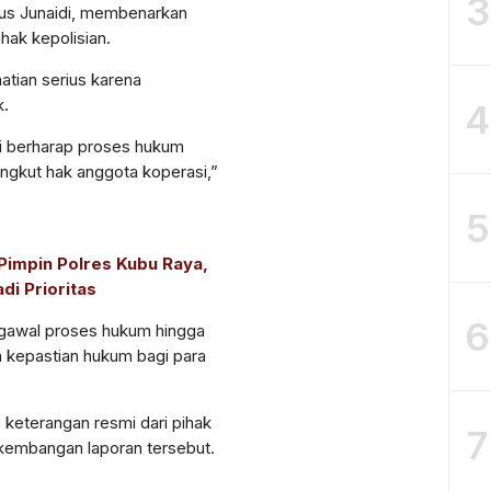
3
us Junaidi
, membenarkan
hak kepolisian.
atian serius karena
k.
4
i berharap proses hukum
angkut hak anggota koperasi,”
5
Pimpin Polres Kubu Raya,
di Prioritas
6
ngawal proses hukum hingga
 kepastian hukum bagi para
a keterangan resmi dari pihak
7
rkembangan laporan tersebut.