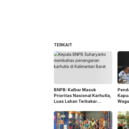
TERKAIT
BNPB: Kalbar Masuk
Pend
Prioritas Nasional Karhutla,
Kapua
Luas Lahan Terbakar
Wagu
Peringkat Keempat
Penge