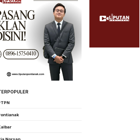
TERPOPULER
PTPN
Pontianak
Kalbar
Ria Norsan