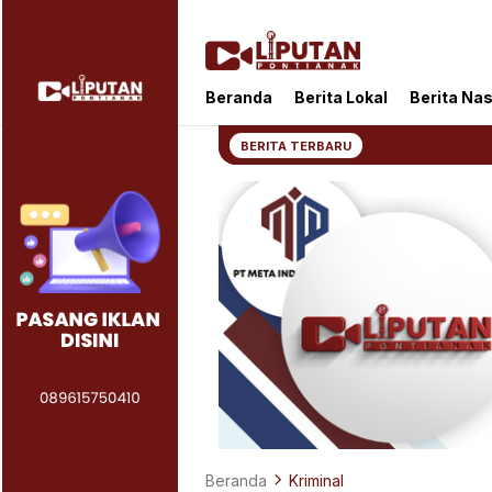
Liputan Pontianak
Berita Terkini dan TerUpdate
Beranda
Berita Lokal
Berita Nas
BERITA TERBARU
Beranda
Kriminal