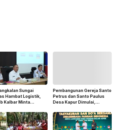
angkalan Sungai
Pembangunan Gereja Santo
s Hambat Logistik,
Petrus dan Santo Paulus
b Kalbar Minta
Desa Kapur Dimulai,
rukan Diprioritaskan
Pemkab Kubu Raya Siapkan
Akses Jalan