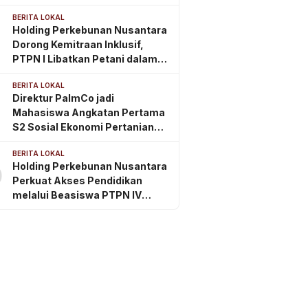
IV Regional III
BERITA LOKAL
Holding Perkebunan Nusantara
Dorong Kemitraan Inklusif,
PTPN I Libatkan Petani dalam
Rantai Pasok Tembakau Ekspor
BERITA LOKAL
Direktur PalmCo jadi
Mahasiswa Angkatan Pertama
S2 Sosial Ekonomi Pertanian
ITSI
BERITA LOKAL
Holding Perkebunan Nusantara
0
Perkuat Akses Pendidikan
melalui Beasiswa PTPN IV
Regional 2