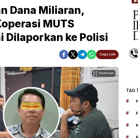
n Dana Miliaran,
Koperasi MUTS
 Dilaporkan ke Polisi
Copy Link
Perbesar
TAG 
#
#
#
#