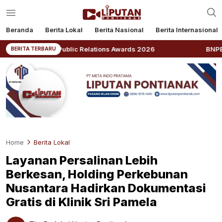
Beranda
Berita Lokal
Berita Nasional
Berita Internasional
nesia Public Relations Awards 2026
BNPB: Kalbar Mas
BERITA TERBARU
Home
Berita Lokal
Layanan Persalinan Lebih
Berkesan, Holding Perkebunan
Nusantara Hadirkan Dokumentasi
Gratis di Klinik Sri Pamela