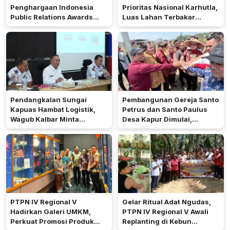
Penghargaan Indonesia
Prioritas Nasional Karhutla,
Public Relations Awards
Luas Lahan Terbakar
2026
Peringkat Keempat
Pendangkalan Sungai
Pembangunan Gereja Santo
Kapuas Hambat Logistik,
Petrus dan Santo Paulus
Wagub Kalbar Minta
Desa Kapur Dimulai,
Pengerukan Diprioritaskan
Pemkab Kubu Raya Siapkan
Akses Jalan
PTPN IV Regional V
Gelar Ritual Adat Ngudas,
Hadirkan Galeri UMKM,
PTPN IV Regional V Awali
Perkuat Promosi Produk
Replanting di Kebun