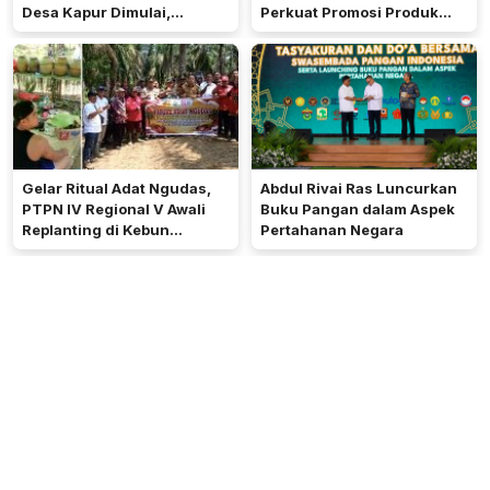
Desa Kapur Dimulai,
Perkuat Promosi Produk
Pemkab Kubu Raya Siapkan
Mitra Binaan Melalui Inovasi
Akses Jalan
Digital
Gelar Ritual Adat Ngudas,
Abdul Rivai Ras Luncurkan
PTPN IV Regional V Awali
Buku Pangan dalam Aspek
Replanting di Kebun
Pertahanan Negara
Kembayan