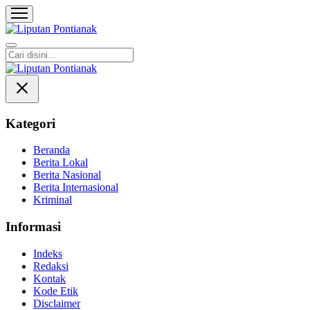
Liputan Pontianak
Berita Terkini dan TerUpdate
Kategori
Beranda
Berita Lokal
Berita Nasional
Berita Internasional
Kriminal
Informasi
Indeks
Redaksi
Kontak
Kode Etik
Disclaimer