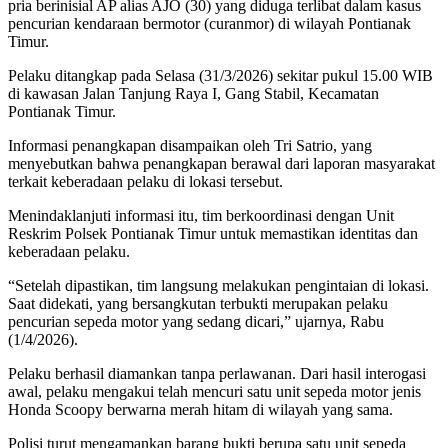
pria berinisial AP alias AJO (30) yang diduga terlibat dalam kasus
pencurian kendaraan bermotor (curanmor) di wilayah Pontianak
Timur.
Pelaku ditangkap pada Selasa (31/3/2026) sekitar pukul 15.00 WIB
di kawasan Jalan Tanjung Raya I, Gang Stabil, Kecamatan
Pontianak Timur.
Informasi penangkapan disampaikan oleh
Tri Satrio
, yang
menyebutkan bahwa penangkapan berawal dari laporan masyarakat
terkait keberadaan pelaku di lokasi tersebut.
Menindaklanjuti informasi itu, tim berkoordinasi dengan Unit
Reskrim Polsek Pontianak Timur untuk memastikan identitas dan
keberadaan pelaku.
“Setelah dipastikan, tim langsung melakukan pengintaian di lokasi.
Saat didekati, yang bersangkutan terbukti merupakan pelaku
pencurian sepeda motor yang sedang dicari,” ujarnya, Rabu
(1/4/2026).
Pelaku berhasil diamankan tanpa perlawanan. Dari hasil interogasi
awal, pelaku mengakui telah mencuri satu unit sepeda motor jenis
Honda Scoopy berwarna merah hitam di wilayah yang sama.
Polisi turut mengamankan barang bukti berupa satu unit sepeda