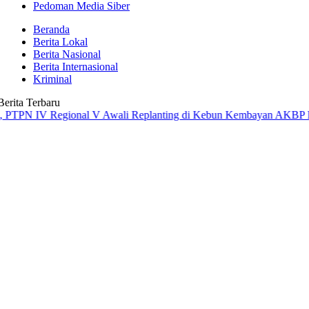
Pedoman Media Siber
Beranda
Berita Lokal
Berita Nasional
Berita Internasional
Kriminal
Berita Terbaru
 Regional V Awali Replanting di Kebun Kembayan
AKBP Rensa S. Akta