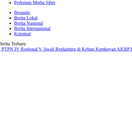
Pedoman Media Siber
Beranda
Berita Lokal
Berita Nasional
Berita Internasional
Kriminal
Berita Terbaru
 Regional V Awali Replanting di Kebun Kembayan
AKBP Rensa S. Akt