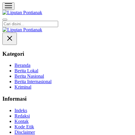
Liputan Pontianak
Berita Terkini dan TerUpdate
Kategori
Beranda
Berita Lokal
Berita Nasional
Berita Internasional
Kriminal
Informasi
Indeks
Redaksi
Kontak
Kode Etik
Disclaimer