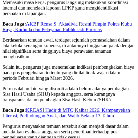
Memasuki masa kerja, pengurus langsung melakukan koordinasi
internal dan menelaah laporan LPKP guna mengidentifikasi
persoalan di lapangan.
Baca Juga:
AKBP Rensa S. Aktadivia Resmi Pimpin Polres Kubu
Raya, Karhutla dan Pelayanan Publik Jadi Prioritas
Berdasarkan temuan awal, terdapat sejumlah permasalahan dalam
tata kelola keuangan koperasi, di antaranya tunggakan pajak dengan
nilai signifikan serta tingginya biaya perawatan tanaman
menghasilkan.
Selain itu, pengurus juga menemukan indikasi pembengkakan biaya
pada pos pengeluaran tertentu yang dinilai tidak wajar dalam
periode Februari hingga Maret 2026.
Permasalahan lain yang disoroti adalah belum adanya pembagian
Sisa Hasil Usaha (SHU) kepada anggota, serta kurangnya
transparansi dalam pembagian Sisa Hasil Kebun (SHK).
Baca Juga:
KREASI Hadir di MTQ Kalbar 2026, Kampanyekan
Literasi, Perlindungan Anak, dan Wajib Belajar 13 Tahun
Pengurus menyatakan temuan tersebut akan menjadi dasar dalam
melakukan evaluasi anggaran serta penertiban terhadap pos
pengeluaran yang dianggap tidak sesuai.