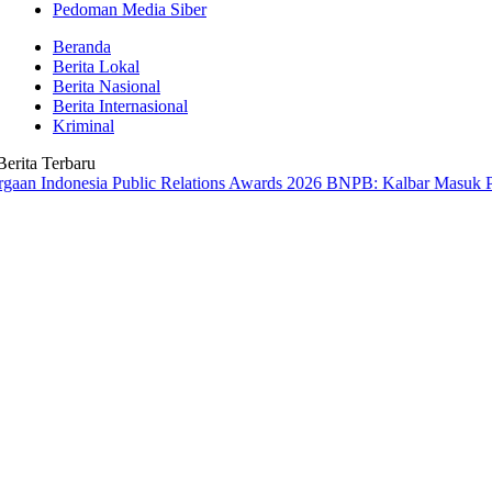
Pedoman Media Siber
Beranda
Berita Lokal
Berita Nasional
Berita Internasional
Kriminal
Berita Terbaru
nesia Public Relations Awards 2026
BNPB: Kalbar Masuk Prioritas Na