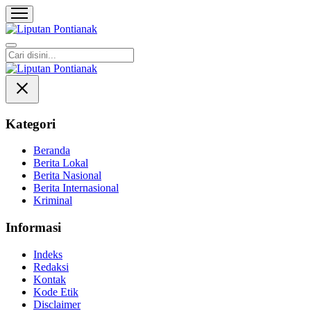
Liputan Pontianak
Berita Terkini dan TerUpdate
Kategori
Beranda
Berita Lokal
Berita Nasional
Berita Internasional
Kriminal
Informasi
Indeks
Redaksi
Kontak
Kode Etik
Disclaimer