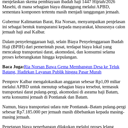
menjelaskan skema pembiayaan ibadah haji 1447 Hijriah/2026
Masehi, di mana sebagian biaya ditanggung melalui APBD,
sementara komponen tertentu masih menjadi tanggungan jemaah.
Gubernur Kalimantan Barat,
Ria Norsan
, menyampaikan penjelasan
ini sebagai bentuk transparansi kepada masyarakat, khususnya calon
jemaah haji asal Kalbar.
Dalam penyelenggaraan haji, selain Biaya Penyelenggaraan Ibadah
Haji (BPIH) dari pemerintah pusat, terdapat biaya lokal yang
mencakup transportasi darat, akomodasi, dan konsumsi selama
proses keberangkatan hingga kepulangan.
Baca Juga:
Ria Norsan Bawa Gema Membangun Desa ke Teluk
Batang, Hadirkan Layanan Publik hingga Pasar Murah
Pemprov Kalbar mengalokasikan anggaran sebesar Rp1,09 miliar
melalui APBD untuk menutup sebagian biaya tersebut, termasuk
transportasi darat pulang-pergi, akomodasi di asrama haji Batam,
serta konsumsi jemaah di Pontianak dan Batam.
Namun, biaya transportasi udara rute Pontianak–Batam pulang-pergi
sebesar Rp7.185.000 per jemaah masih dibebankan kepada masing-
masing jemaah.
Penetapan biaya penerbangan dilakukan melalui proses lelang