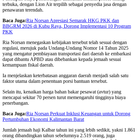
terbuka, dengan
Lion Air
terpilih sebagai penyedia jasa dengan
penawaran terendah.
Baca Juga:
Ria Norsan Apresiasi Semarak HKG PKK dan
BBGRM 2026 di Kubu Raya, Dorong Implementasi 10 Program
PKK
Ria Norsan menegaskan kebijakan tersebut telah sesuai dengan
regulasi, merujuk pada
Undang-Undang Nomor 14 Tahun 2025
yang mengatur pembiayaan transportasi dari daerah ke embarkasi
dapat dibantu APBD atau dibebankan kepada jemaah sesuai
kemampuan fiskal daerah.
Ia menjelaskan keterbatasan anggaran daerah menjadi salah satu
faktor utama dalam penentuan porsi bantuan tersebut.
Selain itu, kenaikan harga bahan bakar pesawat (avtur) yang
mencapai sekitar 70 persen turut memengaruhi tingginya biaya
penerbangan.
Baca Juga:
Ria Norsan Perkuat Inklusi Keuangan untuk Dorong
Pertumbuhan Ekonomi Kalimantan Barat
Jumlah jemaah haji Kalbar tahun ini yang lebih sedikit, yakni 1.861
orang dibandingkan tahun sebelumnya 2.519 orang, juga