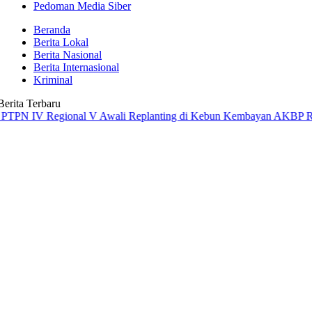
Pedoman Media Siber
Beranda
Berita Lokal
Berita Nasional
Berita Internasional
Kriminal
Berita Terbaru
 IV Regional V Awali Replanting di Kebun Kembayan
AKBP Rensa S. A