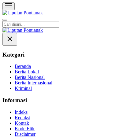
Liputan Pontianak
Berita Terkini dan TerUpdate
Kategori
Beranda
Berita Lokal
Berita Nasional
Berita Internasional
Kriminal
Informasi
Indeks
Redaksi
Kontak
Kode Etik
Disclaimer