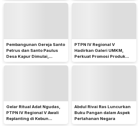
Pembangunan Gereja Santo
PTPN IV Regional V
Petrus dan Santo Paulus
Hadirkan Galeri UMKM,
Desa Kapur Dimulai,
Perkuat Promosi Produk
Pemkab Kubu Raya Siapkan
Mitra Binaan Melalui Inovasi
Akses Jalan
Digital
Gelar Ritual Adat Ngudas,
Abdul Rivai Ras Luncurkan
PTPN IV Regional V Awali
Buku Pangan dalam Aspek
Replanting di Kebun
Pertahanan Negara
Kembayan