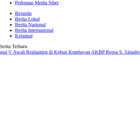
Pedoman Media Siber
Beranda
Berita Lokal
Berita Nasional
Berita Internasional
Kriminal
Berita Terbaru
ali Replanting di Kebun Kembayan
AKBP Rensa S. Aktadivia Resmi Pi