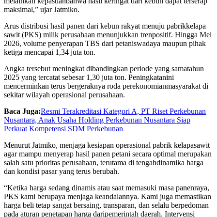
melainkan kepastianbahwa hasil keringat dari kebun dapat terserap
maksimal,” ujar Jatmiko.
Arus distribusi hasil panen dari kebun rakyat menuju pabrikkelapa
sawit (PKS) milik perusahaan menunjukkan trenpositif. Hingga Mei
2026, volume penyerapan TBS dari petaniswadaya maupun pihak
ketiga mencapai 1,34 juta ton.
Angka tersebut meningkat dibandingkan periode yang samatahun
2025 yang tercatat sebesar 1,30 juta ton. Peningkatanini
mencerminkan terus bergeraknya roda perekonomianmasyarakat di
sekitar wilayah operasional perusahaan.
Baca Juga:
Resmi Terakreditasi Kategori A, PT Riset Perkebunan
Nusantara, Anak Usaha Holding Perkebunan Nusantara Siap
Perkuat Kompetensi SDM Perkebunan
Menurut Jatmiko, menjaga kesiapan operasional pabrik kelapasawit
agar mampu menyerap hasil panen petani secara optimal merupakan
salah satu prioritas perusahaan, terutama di tengahdinamika harga
dan kondisi pasar yang terus berubah.
“Ketika harga sedang dinamis atau saat memasuki masa panenraya,
PKS kami berupaya menjaga keandalannya. Kami juga memastikan
harga beli tetap sangat bersaing, transparan, dan selalu berpedoman
pada aturan penetapan harga daripemerintah daerah. Intervensi