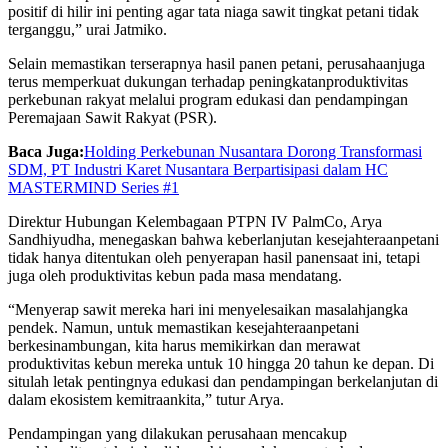
positif di hilir ini penting agar tata niaga sawit tingkat petani tidak
terganggu,” urai Jatmiko.
Selain memastikan terserapnya hasil panen petani, perusahaanjuga
terus memperkuat dukungan terhadap peningkatanproduktivitas
perkebunan rakyat melalui program edukasi dan pendampingan
Peremajaan Sawit Rakyat (PSR).
Baca Juga:
Holding Perkebunan Nusantara Dorong Transformasi
SDM, PT Industri Karet Nusantara Berpartisipasi dalam HC
MASTERMIND Series #1
Direktur Hubungan Kelembagaan PTPN IV PalmCo, Arya
Sandhiyudha, menegaskan bahwa keberlanjutan kesejahteraanpetani
tidak hanya ditentukan oleh penyerapan hasil panensaat ini, tetapi
juga oleh produktivitas kebun pada masa mendatang.
“Menyerap sawit mereka hari ini menyelesaikan masalahjangka
pendek. Namun, untuk memastikan kesejahteraanpetani
berkesinambungan, kita harus memikirkan dan merawat
produktivitas kebun mereka untuk 10 hingga 20 tahun ke depan. Di
situlah letak pentingnya edukasi dan pendampingan berkelanjutan di
dalam ekosistem kemitraankita,” tutur Arya.
Pendampingan yang dilakukan perusahaan mencakup