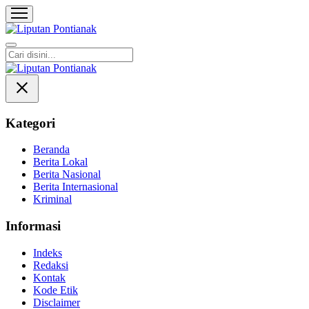
Liputan Pontianak
Berita Terkini dan TerUpdate
Kategori
Beranda
Berita Lokal
Berita Nasional
Berita Internasional
Kriminal
Informasi
Indeks
Redaksi
Kontak
Kode Etik
Disclaimer