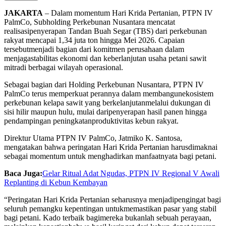
JAKARTA
– Dalam momentum Hari Krida Pertanian, PTPN IV
PalmCo, Subholding Perkebunan Nusantara mencatat
realisasipenyerapan Tandan Buah Segar (TBS) dari perkebunan
rakyat mencapai 1,34 juta ton hingga Mei 2026. Capaian
tersebutmenjadi bagian dari komitmen perusahaan dalam
menjagastabilitas ekonomi dan keberlanjutan usaha petani sawit
mitradi berbagai wilayah operasional.
Sebagai bagian dari Holding Perkebunan Nusantara, PTPN IV
PalmCo terus memperkuat perannya dalam membangunekosistem
perkebunan kelapa sawit yang berkelanjutanmelalui dukungan di
sisi hilir maupun hulu, mulai daripenyerapan hasil panen hingga
pendampingan peningkatanproduktivitas kebun rakyat.
Direktur Utama PTPN IV PalmCo, Jatmiko K. Santosa,
mengatakan bahwa peringatan Hari Krida Pertanian harusdimaknai
sebagai momentum untuk menghadirkan manfaatnyata bagi petani.
Baca Juga:
Gelar Ritual Adat Ngudas, PTPN IV Regional V Awali
Replanting di Kebun Kembayan
“Peringatan Hari Krida Pertanian seharusnya menjadipengingat bagi
seluruh pemangku kepentingan untukmemastikan pasar yang stabil
bagi petani. Kado terbaik bagimereka bukanlah sebuah perayaan,