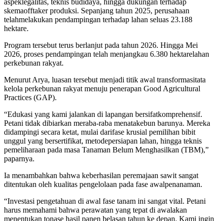
aspeklegalitas, teknis budidaya, hingga dukungan terhadap
skema
offtaker
produksi. Sepanjang tahun 2025, perusahaan
telahmelakukan pendampingan terhadap lahan seluas 23.188
hektare.
Program tersebut terus berlanjut pada tahun 2026. Hingga Mei
2026, proses pendampingan telah menjangkau 6.380 hektarelahan
perkebunan rakyat.
Menurut Arya, luasan tersebut menjadi titik awal transformasitata
kelola perkebunan rakyat menuju penerapan
Good Agricultural
Practices
(GAP).
“Edukasi yang kami jalankan di lapangan bersifatkomprehensif.
Petani tidak dibiarkan meraba-raba menatakebun barunya. Mereka
didampingi secara ketat, mulai darifase krusial pemilihan bibit
unggul yang bersertifikat, metodepersiapan lahan, hingga teknis
pemeliharaan pada masa Tanaman Belum Menghasilkan (TBM),”
paparnya.
Ia menambahkan bahwa keberhasilan peremajaan sawit sangat
ditentukan oleh kualitas pengelolaan pada fase awalpenanaman.
“Investasi pengetahuan di awal fase tanam ini sangat vital. Petani
harus memahami bahwa perawatan yang tepat di awalakan
menentukan tonase hasil panen belasan tahun ke depan. Kami ingin