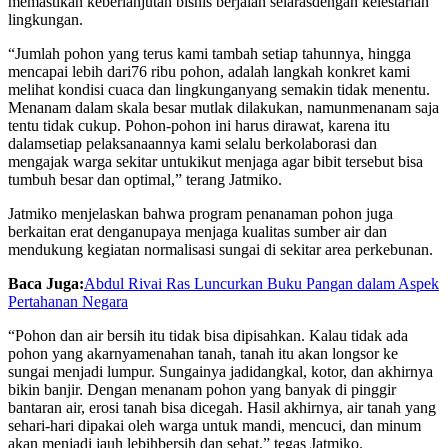
memastikan
keberlanjutan
bisnis
berjalan
selaras
dengan
kelestarian
lingkungan
.
“
Jumlah
pohon
yang
terus
kami
tambah
setiap
tahunnya
,
hingga
mencapai
lebih
dari
76
ribu
pohon
,
adalah
langkah
konkret
kami
melihat
kondisi
cuaca
dan
lingkungan
yang
semakin
tidak
menentu
.
Menanam
dalam
skala
besar
mutlak
dilakukan
,
namun
menanam
saja
tentu
tidak
cukup
.
Pohon-pohon
ini
harus
dirawat
,
karena
itu
dalam
setiap
pelaksanaannya
kami
selalu
berkolaborasi
dan
mengajak
warga
sekitar
untuk
ikut
menjaga
agar
bibit
tersebut
bisa
tumbuh
besar
dan optimal,”
terang
Jatmiko
.
Jatmiko
menjelaskan
bahwa
program
penanaman
pohon
juga
berkaitan
erat
dengan
upaya
menjaga
kualitas
sumber
air dan
mendukung
kegiatan
normalisasi
sungai
di
sekitar
area
perkebunan
.
Baca Juga:
Abdul Rivai Ras Luncurkan Buku Pangan dalam Aspek
Pertahanan Negara
“
Pohon
dan air
bersih
itu
tidak
bisa
dipisahkan
. Kalau
tidak
ada
pohon
yang
akarnya
menahan
tanah
,
tanah
itu
akan
longsor
ke
sungai
menjadi
lumpur
.
Sungainya
jadi
dangkal
,
kotor
, dan
akhirnya
bikin
banjir
.
Dengan
menanam
pohon
yang
banyak
di
pinggir
bantaran
air,
erosi
tanah
bisa
dicegah
. Hasil
akhirnya
, air
tanah
yang
sehari-hari
dipakai
oleh
warga
untuk
mandi,
mencuci
, dan
minum
akan
menjadi
jauh
lebih
bersih
dan
sehat
,”
tegas
Jatmiko
.