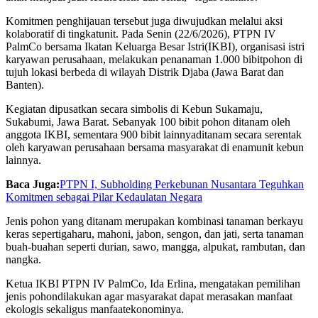
Komitmen
penghijauan
tersebut
juga
diwujudkan
melalui
aksi
kolaboratif
di
tingkat
unit. Pada Senin (22/6/2026), PTPN IV
PalmCo
bersama
Ikatan
Keluarga
Besar
Istri
(IKBI),
organisasi
istri
karyawan
perusahaan
,
melakukan
penanaman
1.000
bibit
pohon
di
tujuh
lokasi
berbeda
di wilayah
Distrik
Djaba (Jawa Barat dan
Banten).
Kegiatan
dipusatkan
secara
simbolis
di Kebun
Sukamaju
,
Sukabumi
, Jawa Barat.
Sebanyak
100
bibit
pohon
ditanam
oleh
anggota
IKBI,
sementara
900
bibit
lainnya
ditanam
secara
serentak
oleh
karyawan
perusahaan
bersama
masyarakat
di
enam
unit
kebun
lainnya
.
Baca Juga:
PTPN I, Subholding Perkebunan Nusantara Teguhkan
Komitmen sebagai Pilar Kedaulatan Negara
Jenis
pohon
yang
ditanam
merupakan
kombinasi
tanaman
berkayu
keras
seperti
gaharu
,
mahoni
,
jabon
,
sengon
, dan jati,
serta
tanaman
buah-buahan
seperti
durian,
sawo
,
mangga
,
alpukat
, rambutan, dan
nangka
.
Ketua
IKBI PTPN IV
PalmCo
, Ida Erlina,
mengatakan
pemilihan
jenis
pohon
dilakukan
agar
masyarakat
dapat
merasakan
manfaat
ekologis
sekaligus
manfaat
ekonominya
.