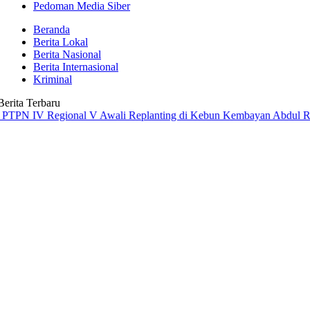
Pedoman Media Siber
Beranda
Berita Lokal
Berita Nasional
Berita Internasional
Kriminal
Berita Terbaru
V Regional V Awali Replanting di Kebun Kembayan
Abdul Rivai Ras 