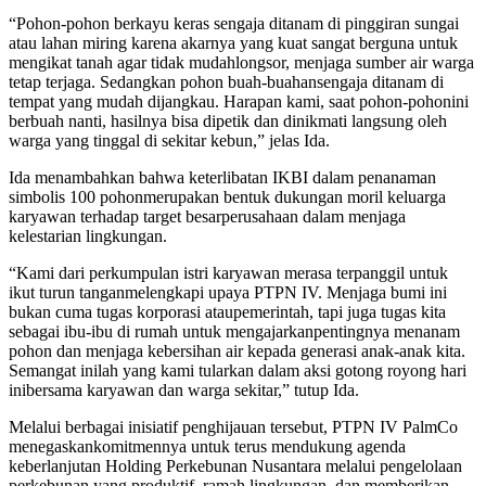
“
Pohon-pohon
berkayu
keras
sengaja
ditanam
di
pinggiran
sungai
atau
lahan
miring
karena
akarnya
yang
kuat
sangat
berguna
untuk
mengikat
tanah
agar
tidak
mudah
longsor
,
menjaga
sumber
air
warga
tetap
terjaga
.
Sedangkan
pohon
buah-buahan
sengaja
ditanam
di
tempat
yang
mudah
dijangkau
. Harapan kami,
saat
pohon-pohon
ini
berbuah
nanti
,
hasilnya
bisa
dipetik
dan
dinikmati
langsung
oleh
warga
yang
tinggal
di
sekitar
kebun
,”
jelas
Ida.
Ida
menambahkan
bahwa
keterlibatan
IKBI
dalam
penanaman
simbolis
100
pohon
merupakan
bentuk
dukungan
moril
keluarga
karyawan
terhadap
target
besar
perusahaan
dalam
menjaga
kelestarian
lingkungan
.
“Kami
dari
perkumpulan
istri
karyawan
merasa
terpanggil
untuk
ikut
turun
tangan
melengkapi
upaya
PTPN IV.
Menjaga
bumi
ini
bukan
cuma
tugas
korporasi
atau
pemerintah
,
tapi
juga
tugas
kita
sebagai
ibu-ibu
di
rumah
untuk
mengajarkan
pentingnya
menanam
pohon
dan
menjaga
kebersihan
air
kepada
generasi
anak-anak
kita
.
Semangat
inilah
yang kami
tularkan
dalam
aksi
gotong royong
hari
ini
bersama
karyawan
dan
warga
sekitar
,”
tutup
Ida.
Melalui
berbagai
inisiatif
penghijauan
tersebut
, PTPN IV
PalmCo
menegaskan
komitmennya
untuk
terus
mendukung
agenda
keberlanjutan
Holding Perkebunan Nusantara
melalui
pengelolaan
perkebunan
yang
produktif
,
ramah
lingkungan
, dan
memberikan