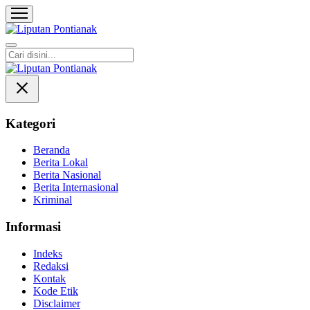
Liputan Pontianak
Berita Terkini dan TerUpdate
Kategori
Beranda
Berita Lokal
Berita Nasional
Berita Internasional
Kriminal
Informasi
Indeks
Redaksi
Kontak
Kode Etik
Disclaimer