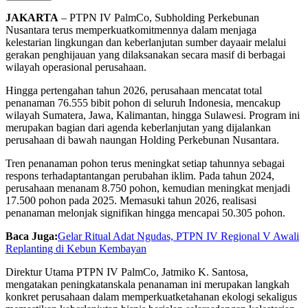
JAKARTA
–
PTPN IV
PalmCo
,
Subholding
Perkebunan
Nusantara
terus
memperkuat
komitmennya
dalam
menjaga
kelestarian
lingkungan
dan
keberlanjutan
sumber
daya
air
melalui
gerakan
penghijauan
yang
dilaksanakan
secara
masif
di
berbagai
wilayah
operasional
perusahaan
.
Hingga
pertengahan
tahun
2026,
perusahaan
mencatat
total
penanaman
76.555
bibit
pohon
di
seluruh
Indonesia,
mencakup
wilayah Sumatera, Jawa, Kalimantan,
hingga
Sulawesi. Program
ini
merupakan
bagian
dari
agenda
keberlanjutan
yang
dijalankan
perusahaan
di
bawah
naungan
Holding Perkebunan Nusantara.
Tren
penanaman
pohon
terus
meningkat
setiap
tahunnya
sebagai
respons
terhadap
tantangan
perubahan
iklim
. Pada
tahun
2024,
perusahaan
menanam
8.750
pohon
,
kemudian
meningkat
menjadi
17.500
pohon
pada 2025.
Memasuki
tahun
2026,
realisasi
penanaman
melonjak
signifikan
hingga
mencapai
50.305
pohon
.
Baca Juga:
Gelar Ritual Adat Ngudas, PTPN IV Regional V Awali
Replanting di Kebun Kembayan
Direktur
Utama PTPN IV
PalmCo
,
Jatmiko
K. Santosa,
mengatakan
peningkatan
skala
penanaman
ini
merupakan
langkah
konkret
perusahaan
dalam
memperkuat
ketahanan
ekologi
sekaligus