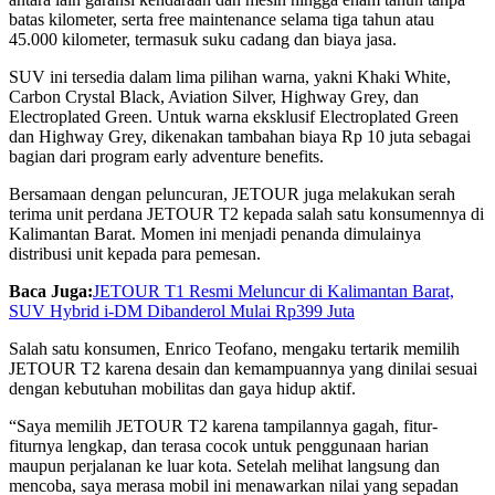
batas kilometer, serta free maintenance selama tiga tahun atau
45.000 kilometer, termasuk suku cadang dan biaya jasa.
SUV ini tersedia dalam lima pilihan warna, yakni Khaki White,
Carbon Crystal Black, Aviation Silver, Highway Grey, dan
Electroplated Green. Untuk warna eksklusif Electroplated Green
dan Highway Grey, dikenakan tambahan biaya Rp 10 juta sebagai
bagian dari program early adventure benefits.
Bersamaan dengan peluncuran, JETOUR juga melakukan serah
terima unit perdana JETOUR T2 kepada salah satu konsumennya di
Kalimantan Barat. Momen ini menjadi penanda dimulainya
distribusi unit kepada para pemesan.
Baca Juga:
JETOUR T1 Resmi Meluncur di Kalimantan Barat,
SUV Hybrid i-DM Dibanderol Mulai Rp399 Juta
Salah satu konsumen, Enrico Teofano, mengaku tertarik memilih
JETOUR T2 karena desain dan kemampuannya yang dinilai sesuai
dengan kebutuhan mobilitas dan gaya hidup aktif.
“Saya memilih JETOUR T2 karena tampilannya gagah, fitur-
fiturnya lengkap, dan terasa cocok untuk penggunaan harian
maupun perjalanan ke luar kota. Setelah melihat langsung dan
mencoba, saya merasa mobil ini menawarkan nilai yang sepadan