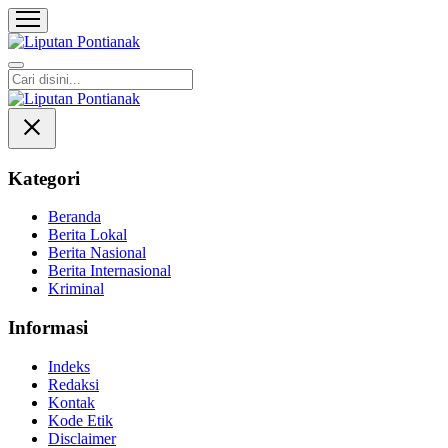
Liputan Pontianak
Berita Terkini dan TerUpdate
Kategori
Beranda
Berita Lokal
Berita Nasional
Berita Internasional
Kriminal
Informasi
Indeks
Redaksi
Kontak
Kode Etik
Disclaimer