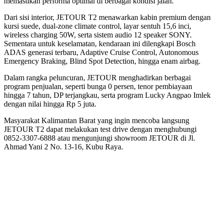
memastikan performa optimal di berbagai kondisi jalan.
Dari sisi interior, JETOUR T2 menawarkan kabin premium dengan
kursi suede, dual-zone climate control, layar sentuh 15,6 inci,
wireless charging 50W, serta sistem audio 12 speaker SONY.
Sementara untuk keselamatan, kendaraan ini dilengkapi Bosch
ADAS generasi terbaru, Adaptive Cruise Control, Autonomous
Emergency Braking, Blind Spot Detection, hingga enam airbag.
Dalam rangka peluncuran, JETOUR menghadirkan berbagai
program penjualan, seperti bunga 0 persen, tenor pembiayaan
hingga 7 tahun, DP terjangkau, serta program Lucky Angpao Imlek
dengan nilai hingga Rp 5 juta.
Masyarakat Kalimantan Barat yang ingin mencoba langsung
JETOUR T2 dapat melakukan test drive dengan menghubungi
0852-3307-6888 atau mengunjungi showroom JETOUR di Jl.
Ahmad Yani 2 No. 13-16, Kubu Raya.