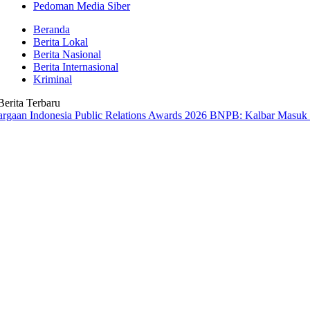
Pedoman Media Siber
Beranda
Berita Lokal
Berita Nasional
Berita Internasional
Kriminal
Berita Terbaru
onesia Public Relations Awards 2026
BNPB: Kalbar Masuk Prioritas N