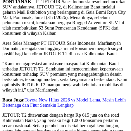
PONTIANAK
– PT JETOUR Sales Indonesia resmi meluncurkan
SUV andalannya, JETOUR T2, di Kalimantan Barat melalui
gelaran Mall Exhibition yang berlangsung di Gaia Bumi Raya City
Mall, Pontianak, Jumat (31/1/2026). Menariknya, sebelum
peluncuran resmi, kendaraan bergaya Rugged Adventure SUV ini
telah membukukan 53 Surat Pemesanan Kendaraan (SPK) dari
konsumen di wilayah Kalbar.
Area Sales Manager PT JETOUR Sales Indonesia, Marfiansyah
Darmatin, mengatakan tingginya minat konsumen menjadi sinyal
positif bagi kehadiran JETOUR T2 di pasar Kalimantan Barat.
“Kami mengapresiasi antusiasme masyarakat Kalimantan Barat
terhadap JETOUR T2. Sambutan ini mencerminkan kepercayaan
konsumen terhadap SUV premium yang menggabungkan desain
berkarakter, teknologi modern, serta kenyamanan berkendara. Kami
optimistis JETOUR T2 mampu menjawab kebutuhan mobilitas di
wilayah ini,” ujar Marfiansyah.
Baca Juga:
Toyota New Hilux 2026 vs Model Lama, Mesin Lebih
Bertenaga dan Fitur Semakin Lengkap
JETOUR T2 ditawarkan dengan harga Rp 615 juta on the road
Kalimantan Barat, yang berlaku bagi 1.000 konsumen pertama
secara nasional. Setiap pembelian disertai berbagai keuntungan,
antara lain garansi kendaraan dan mesin hingga enam tahun tanpa