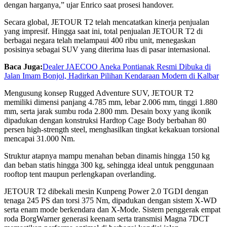
dengan harganya,” ujar Enrico saat prosesi handover.
Secara global, JETOUR T2 telah mencatatkan kinerja penjualan
yang impresif. Hingga saat ini, total penjualan JETOUR T2 di
berbagai negara telah melampaui 400 ribu unit, menegaskan
posisinya sebagai SUV yang diterima luas di pasar internasional.
Baca Juga:
Dealer JAECOO Aneka Pontianak Resmi Dibuka di
Jalan Imam Bonjol, Hadirkan Pilihan Kendaraan Modern di Kalbar
Mengusung konsep Rugged Adventure SUV, JETOUR T2
memiliki dimensi panjang 4.785 mm, lebar 2.006 mm, tinggi 1.880
mm, serta jarak sumbu roda 2.800 mm. Desain boxy yang ikonik
dipadukan dengan konstruksi Hardtop Cage Body berbahan 80
persen high-strength steel, menghasilkan tingkat kekakuan torsional
mencapai 31.000 Nm.
Struktur atapnya mampu menahan beban dinamis hingga 150 kg
dan beban statis hingga 300 kg, sehingga ideal untuk penggunaan
rooftop tent maupun perlengkapan overlanding.
JETOUR T2 dibekali mesin Kunpeng Power 2.0 TGDI dengan
tenaga 245 PS dan torsi 375 Nm, dipadukan dengan sistem X-WD
serta enam mode berkendara dan X-Mode. Sistem penggerak empat
roda BorgWarner generasi keenam serta transmisi Magna 7DCT