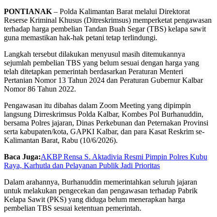
PONTIANAK
– Polda Kalimantan Barat melalui Direktorat
Reserse Kriminal Khusus (Ditreskrimsus) memperketat pengawasan
terhadap harga pembelian Tandan Buah Segar (TBS) kelapa sawit
guna memastikan hak-hak petani tetap terlindungi.
Langkah tersebut dilakukan menyusul masih ditemukannya
sejumlah pembelian TBS yang belum sesuai dengan harga yang
telah ditetapkan pemerintah berdasarkan Peraturan Menteri
Pertanian Nomor 13 Tahun 2024 dan Peraturan Gubernur Kalbar
Nomor 86 Tahun 2022.
Pengawasan itu dibahas dalam Zoom Meeting yang dipimpin
langsung Dirreskrimsus Polda Kalbar, Kombes Pol Burhanuddin,
bersama Polres jajaran, Dinas Perkebunan dan Peternakan Provinsi
serta kabupaten/kota, GAPKI Kalbar, dan para Kasat Reskrim se-
Kalimantan Barat, Rabu (10/6/2026).
Baca Juga:
AKBP Rensa S. Aktadivia Resmi Pimpin Polres Kubu
Raya, Karhutla dan Pelayanan Publik Jadi Prioritas
Dalam arahannya, Burhanuddin memerintahkan seluruh jajaran
untuk melakukan pengecekan dan pengawasan terhadap Pabrik
Kelapa Sawit (PKS) yang diduga belum menerapkan harga
pembelian TBS sesuai ketentuan pemerintah.