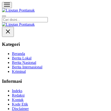
Liputan Pontianak
Berita Terkini dan TerUpdate
Kategori
Beranda
Berita Lokal
Berita Nasional
Berita Internasional
Kriminal
Informasi
Indeks
Redaksi
Kontak
Kode Etik
Disclaimer