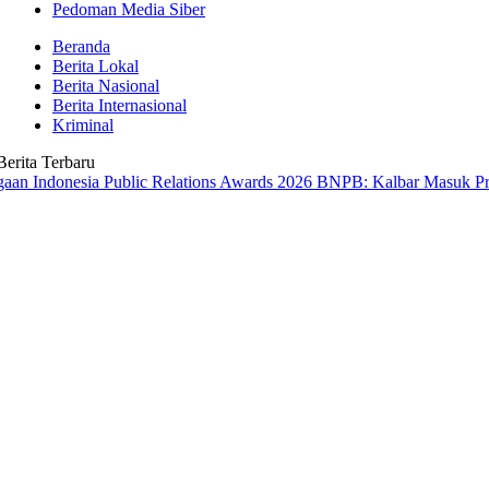
Pedoman Media Siber
Beranda
Berita Lokal
Berita Nasional
Berita Internasional
Kriminal
Berita Terbaru
esia Public Relations Awards 2026
BNPB: Kalbar Masuk Prioritas Nas