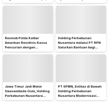
Miliar untuk Perkuat
Ekonomi dan Pendidikan di
Rokan Hulu
Resmob Polda Kalbar
Holding Perkebunan
Amankan Residivis Kasus
Nusantara melalui PT RPN
Pencurian dengan
Salurkan Bantuan bagi
Pemberatan di Pontianak
Warga Terdampak Banjir di
Timur
Singkil dan Sekitarnya
Jawa Timur Jadi Motor
PT SPMN, Entitas di Bawah
Swasembada Gula, Holding
Holding Perkebunan
Perkebunan Nusantara
Nusantara Modernisasi
Melalui PT SGN Perkuat
Layanan Kesehatan untuk
Produksi Tebu
Tingkatkan Standar