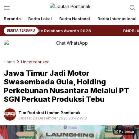
Beranda
Berita Lokal
Berita Nasional
Berita Internasional
ia Public Relations Awards 2026
BNPB: Kalbar Masuk 
BERITA TERBARU
Home
Uncategorized
Jawa Timur Jadi Motor
Swasembada Gula, Holding
Perkebunan Nusantara Melalui PT
SGN Perkuat Produksi Tebu
Tim Redaksi Liputan Pontianak
Selasa, 23 Desember 2025 23:42 WIB
Perbesar