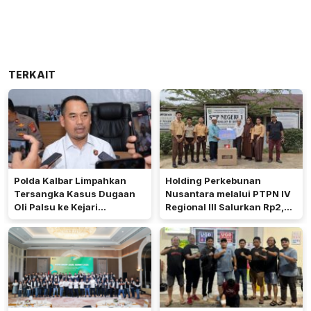
TERKAIT
Polda Kalbar Limpahkan
Holding Perkebunan
Tersangka Kasus Dugaan
Nusantara melalui PTPN IV
Oli Palsu ke Kejari
Regional III Salurkan Rp2,4
Mempawah
Miliar untuk Perkuat
Ekonomi dan Pendidikan di
Rokan Hulu