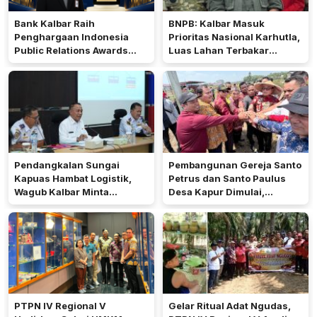
Bank Kalbar Raih
BNPB: Kalbar Masuk
Penghargaan Indonesia
Prioritas Nasional Karhutla,
Public Relations Awards
Luas Lahan Terbakar
2026
Peringkat Keempat
Pendangkalan Sungai
Pembangunan Gereja Santo
Kapuas Hambat Logistik,
Petrus dan Santo Paulus
Wagub Kalbar Minta
Desa Kapur Dimulai,
Pengerukan Diprioritaskan
Pemkab Kubu Raya Siapkan
Akses Jalan
PTPN IV Regional V
Gelar Ritual Adat Ngudas,