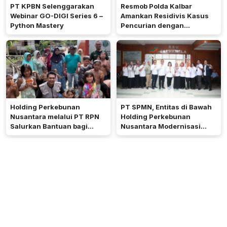
PT KPBN Selenggarakan
Resmob Polda Kalbar
Webinar GO-DIGI Series 6 –
Amankan Residivis Kasus
Python Mastery
Pencurian dengan
Pemberatan di Pontianak
Timur
Holding Perkebunan
PT SPMN, Entitas di Bawah
Nusantara melalui PT RPN
Holding Perkebunan
Salurkan Bantuan bagi
Nusantara Modernisasi
Warga Terdampak Banjir di
Layanan Kesehatan untuk
Singkil dan Sekitarnya
Tingkatkan Standar
Pelayanan