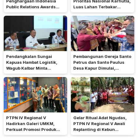
Penghargaan Indonesia
Prioritas Nasional Karhutla,
Public Relations Awards
Luas Lahan Terbakar
2026
Peringkat Keempat
Pendangkalan Sungai
Pembangunan Gereja Santo
Kapuas Hambat Logistik,
Petrus dan Santo Paulus
Wagub Kalbar Minta
Desa Kapur Dimulai,
Pengerukan Diprioritaskan
Pemkab Kubu Raya Siapkan
Akses Jalan
PTPN IV Regional V
Gelar Ritual Adat Ngudas,
Hadirkan Galeri UMKM,
PTPN IV Regional V Awali
Perkuat Promosi Produk
Replanting di Kebun
Mitra Binaan Melalui Inovasi
Kembayan