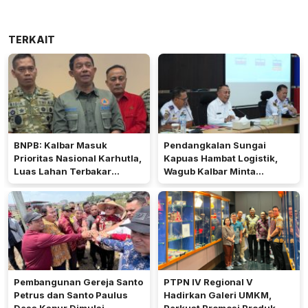
TERKAIT
BNPB: Kalbar Masuk
Pendangkalan Sungai
Prioritas Nasional Karhutla,
Kapuas Hambat Logistik,
Luas Lahan Terbakar
Wagub Kalbar Minta
Peringkat Keempat
Pengerukan Diprioritaskan
Pembangunan Gereja Santo
PTPN IV Regional V
Petrus dan Santo Paulus
Hadirkan Galeri UMKM,
Desa Kapur Dimulai,
Perkuat Promosi Produk