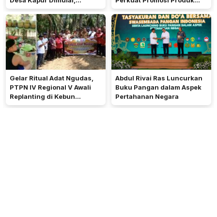
Pemkab Kubu Raya Siapkan
Mitra Binaan Melalui Inovasi
Akses Jalan
Digital
Gelar Ritual Adat Ngudas,
Abdul Rivai Ras Luncurkan
PTPN IV Regional V Awali
Buku Pangan dalam Aspek
Replanting di Kebun
Pertahanan Negara
Kembayan