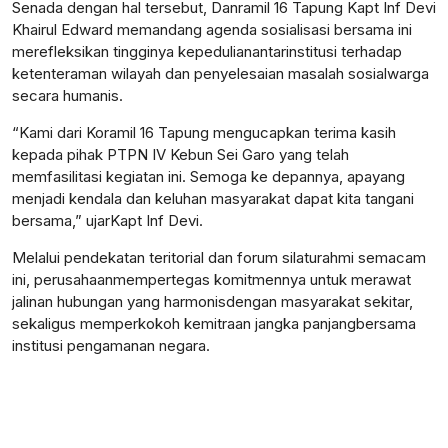
Senada
dengan
hal
tersebut
,
Danramil
16
Tapung
Kapt Inf Devi
Khairul Edward
memandang
agenda
sosialisasi
bersama
ini
merefleksikan
tingginya
kepedulian
antarinstitusi
terhadap
ketenteraman
wilayah dan
penyelesaian
masalah
sosial
warga
secara
humanis
.
“Kami
dari
Koramil
16
Tapung
mengucapkan
terima
kasih
kepada
pihak
PTPN IV Kebun Sei Garo yang
telah
memfasilitasi
kegiatan
ini
.
Semoga
ke
depannya
,
apa
yang
menjadi
kendala
dan
keluhan
masyarakat
dapat
kita
tangani
bersama
,”
ujar
Kapt Inf Devi.
Melalui
pendekatan
teritorial
dan forum
silaturahmi
semacam
ini
,
perusahaan
mempertegas
komitmennya
untuk
merawat
jalinan
hubungan
yang
harmonis
dengan
masyarakat
sekitar
,
sekaligus
memperkokoh
kemitraan
jangka
panjang
bersama
institusi
pengamanan
negara.