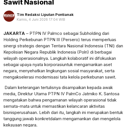
Sawit Nasional
Tim Redaksi Liputan Pontianak
Kamis, 4 Juni 2026 17:04 WIB
Perbesar
JAKARTA
–
PTPN IV
Palmco
sebagai
Sub
h
olding
dari
Holding Perkebunan PTPN III (Persero)
terus
memperluas
sinergi
strategis
dengan
Tentara
Nasional Indonesia (TNI) dan
Kepolisian
Negara Republik Indonesia (
Polri
) di
berbagai
wilayah
operasionalnya
. Langkah
kolaboratif
ini
difokuskan
sebagai
upaya
nyata
korporasi
untuk
mengamankan
aset
negara,
menyehatkan
lingkungan
sosial
masyarakat
,
serta
mengakselerasi
modernisasi
tata
kelola
perkebunan
sawit
.
Dalam
keterangan
tertulisnya
disampaikan
kepada
awak
media,
Direktur
Utama PTPN IV
PalmCo
Jatmiko
K. Santosa
mengatakan
bahwa
pengamanan
wilayah
operasional
tidak
semata-mata
untuk
memastikan
kelancaran
aktivitas
bisnis
perusahaan
.
Lebih
dari
itu
,
langkah
ini
merupakan
bentuk
tanggung
jawab
konkret
dalam
mengamankan
dan
mengelola
kekayaan
negara.