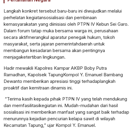
Langkah
konkret
tersebut
baru-baru
ini
diwujudkan
melalui
perhelatan
kegiatan
sosialisasi
dan
pembinaan
kemasyarakatan
yang
diinisiasi
oleh PTPN IV Kebun Sei Garo.
Dalam forum
tatap
muka
bersama
warga
ini
,
perusahaan
secara
aktif
merangkul
aparatur
penegak
hukum
,
tokoh
masyarakat
,
serta
jajaran
pemerintah
daerah
untuk
membangun
kesadaran
bersama
akan
pentingnya
menjaga
ketertiban
lingkungan
.
Hadir
mewakili
Kapolres
Kampar AKBP Boby Putra
Ramadhan,
Kapolsek
Tapung
Kompol
Y. Emanuel Bambang
Dewanto
memberikan
apresiasi
tinggi
terhadap
langkah
proaktif
dan
kemitraan
dinamis
ini
.
“
Terima
kasih
kepada
pihak
PTPN IV yang
telah
mendukung
dan
memfasilitasi
kegiatan
ini
.
Mudah-mudahan
dari
hasil
sosialisasi
ini
memberikan
manfaat
yang sangat
baik
terhadap
menurunnya
kejadian
pencurian
kelapa
sawit
di wilayah
Kecamatan
Tapung
,”
ujar
Kompol
Y. Emanuel.