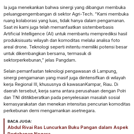
Ia juga
menekankan
bahwa
sinergi
yang
dibangun
membuka
peluang
pengembangan
di
sektor
Agri-Tech. “Kami
membuka
ruang
kolaborasi
yang
luas
,
tidak
hanya
dalam
pengamanan
.
Saat
ini
kami juga
telah
memanfaatkan
sistem
berbasis
Artificial Intelligence (AI)
untuk
membantu
memprediksi
hasil
produksi
suatu
wilayah dan
komoditas
melalui
analisa
foto
areal drone.
Teknologi
seperti
ini
tentu
memiliki
potensi
besar
untuk
dikembangkan
bersama
,
termasuk
di
sektor
perkebunan
,”
jelas
Pangdam
.
Selain
pemanfaatan
teknologi
pengawasan
di Lampung,
sinergi
pengamanan
yang
masif
juga
diintensifkan
di wilayah
kerja
Regional III,
khususnya
di
kawasan
Kampar, Riau. Di
daerah
tersebut
,
kerja
sama
antara
perusahaan
dengan
Polri
dan TNI
dititikberatkan
pada
penyelesaian
masalah
sosial
kemasyarakatan
dan
menekan
intensitas
pencurian
komoditas
perkebunan
demi
mengamankan
aset
negara.
BACA JUGA:
Abdul Rivai Ras Luncurkan Buku Pangan dalam Aspek
Pertahanan Negara