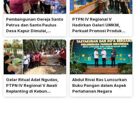
Pembangunan Gereja Santo
PTPN IV Regional V
Petrus dan Santo Paulus
Hadirkan Galeri UMKM,
Desa Kapur Dimulai,
Perkuat Promosi Produk
Pemkab Kubu Raya Siapkan
Mitra Binaan Melalui Inovasi
Akses Jalan
Digital
Gelar Ritual Adat Ngudas,
Abdul Rivai Ras Luncurkan
PTPN IV Regional V Awali
Buku Pangan dalam Aspek
Replanting di Kebun
Pertahanan Negara
Kembayan