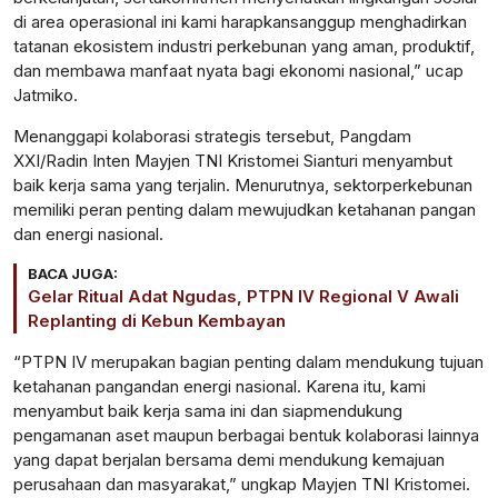
di area
operasional
ini
kami
harapkan
sanggup
menghadirkan
tatanan
ekosistem
industri
perkebunan
yang
aman
,
produktif
,
dan
membawa
manfaat
nyata
bagi
ekonomi
nasional
,”
ucap
Jatmiko
.
Menanggapi
kolaborasi
strategis
tersebut
,
Pangdam
XXI/Radin Inten
Mayjen
TNI Kristomei
Sianturi
menyambut
baik
kerja
sama
yang
terjalin
.
Menurutnya
,
sektor
perkebunan
memiliki
peran
penting
dalam
mewujudkan
ketahanan
pangan
dan
energi
nasional
.
BACA JUGA:
Gelar Ritual Adat Ngudas, PTPN IV Regional V Awali
Replanting di Kebun Kembayan
“PTPN IV
merupakan
bagian
penting
dalam
mendukung
tujuan
ketahanan
pangan
dan
energi
nasional
. Karena
itu
, kami
menyambut
baik
kerja
sama
ini
dan
siap
mendukung
pengamanan
aset
maupun
berbagai
bentuk
kolaborasi
lainnya
yang
dapat
berjalan
bersama
demi
mendukung
kemajuan
perusahaan
dan
masyarakat
,”
ungkap
Mayjen
TNI Kristomei.