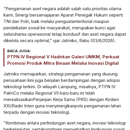
“
Pengamanan
aset
negara
adalah
salah
satu
prioritas
utama
kami.
Sinergi
bersama
jajaran
Aparat
Penegak
Hukum
seperti
TNI dan
Polri
,
baik
melalui
penguatan
teritorial
maupun
pendekatan
sosial
ke
masyarakat
,
merupakan
kunci
agar
seluruh
area
operasional
tetap
kondusif
dan
aset
negara
dapat
dikelola
secara
optimal,”
ujar
Jatmiko, Rabu (03/6/2026).
BACA JUGA:
PTPN IV Regional V Hadirkan Galeri UMKM, Perkuat
Promosi Produk Mitra Binaan Melalui Inovasi Digital
Jatmiko
memaparkan
, strategi
pengamanan
yang
diusung
perusahaan
kini
juga
berjalan
berdampingan
dengan
adopsi
teknologi
terkini
. Di wilayah Lampung,
misalnya
, PTPN IV
PalmCo
melalui
Regional VII
baru-baru
ini
telah
merealisasikan
Perjanjian
Kerja
Sama (PKS)
dengan
Kodam
XXI/Radin Inten guna
menyinergikan
pola
pengamanan
lahan
terpadu
dengan
inovasi
teknologi
.
“
Kombinasi
antara
perlindungan
aset
negara,
inovasi
teknologi
berkelanjutan
,
serta
komitmen
menyehatkan
lingkungan
sosial