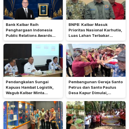
Bank Kalbar Raih
BNPB: Kalbar Masuk
Penghargaan Indonesia
Prioritas Nasional Karhutla,
Public Relations Awards
Luas Lahan Terbakar
2026
Peringkat Keempat
Pendangkalan Sungai
Pembangunan Gereja Santo
Kapuas Hambat Logistik,
Petrus dan Santo Paulus
Wagub Kalbar Minta
Desa Kapur Dimulai,
Pengerukan Diprioritaskan
Pemkab Kubu Raya Siapkan
Akses Jalan