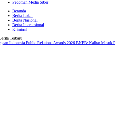
Pedoman Media Siber
Beranda
Berita Lokal
Berita Nasional
Berita Internasional
Kriminal
Berita Terbaru
nesia Public Relations Awards 2026
BNPB: Kalbar Masuk Prioritas Na