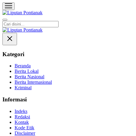
Liputan Pontianak
Berita Terkini dan TerUpdate
Kategori
Beranda
Berita Lokal
Berita Nasional
Berita Internasional
Kriminal
Informasi
Indeks
Redaksi
Kontak
Kode Etik
Disclaimer