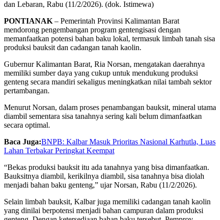
dan Lebaran, Rabu (11/2/2026). (dok. Istimewa)
PONTIANAK
– Pemerintah Provinsi Kalimantan Barat
mendorong pengembangan program gentengisasi dengan
memanfaatkan potensi bahan baku lokal, termasuk limbah tanah sisa
produksi bauksit dan cadangan tanah kaolin.
Gubernur Kalimantan Barat, Ria Norsan, mengatakan daerahnya
memiliki sumber daya yang cukup untuk mendukung produksi
genteng secara mandiri sekaligus meningkatkan nilai tambah sektor
pertambangan.
Menurut Norsan, dalam proses penambangan bauksit, mineral utama
diambil sementara sisa tanahnya sering kali belum dimanfaatkan
secara optimal.
Baca Juga:
BNPB: Kalbar Masuk Prioritas Nasional Karhutla, Luas
Lahan Terbakar Peringkat Keempat
“Bekas produksi bauksit itu ada tanahnya yang bisa dimanfaatkan.
Bauksitnya diambil, kerikilnya diambil, sisa tanahnya bisa diolah
menjadi bahan baku genteng,” ujar Norsan, Rabu (11/2/2026).
Selain limbah bauksit, Kalbar juga memiliki cadangan tanah kaolin
yang dinilai berpotensi menjadi bahan campuran dalam produksi
genteng. Dengan ketersediaan bahan baku tersebut, Pemprov