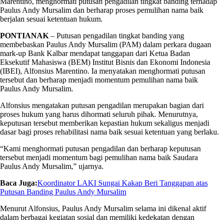
Marentino, menghormati putusan pengadilan tingkat banding terhadap
Paulus Andy Mursalim dan berharap proses pemulihan nama baik
berjalan sesuai ketentuan hukum.
PONTIANAK
– Putusan pengadilan tingkat banding yang
membebaskan Paulus Andy Mursalim (PAM) dalam perkara dugaan
mark-up Bank Kalbar mendapat tanggapan dari Ketua Badan
Eksekutif Mahasiswa (BEM) Institut Bisnis dan Ekonomi Indonesia
(IBEI), Alfonsius Marentino. Ia menyatakan menghormati putusan
tersebut dan berharap menjadi momentum pemulihan nama baik
Paulus Andy Mursalim.
Alfonsius mengatakan putusan pengadilan merupakan bagian dari
proses hukum yang harus dihormati seluruh pihak. Menurutnya,
keputusan tersebut memberikan kepastian hukum sekaligus menjadi
dasar bagi proses rehabilitasi nama baik sesuai ketentuan yang berlaku.
“Kami menghormati putusan pengadilan dan berharap keputusan
tersebut menjadi momentum bagi pemulihan nama baik Saudara
Paulus Andy Mursalim,” ujarnya.
Baca Juga:
Koordinator LAKI Sungai Kakap Beri Tanggapan atas
Putusan Banding Paulus Andy Mursalim
Menurut Alfonsius, Paulus Andy Mursalim selama ini dikenal aktif
dalam berbagai kegiatan sosial dan memiliki kedekatan dengan