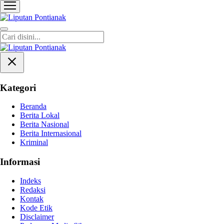
Liputan Pontianak
Berita Terkini dan TerUpdate
Kategori
Beranda
Berita Lokal
Berita Nasional
Berita Internasional
Kriminal
Informasi
Indeks
Redaksi
Kontak
Kode Etik
Disclaimer