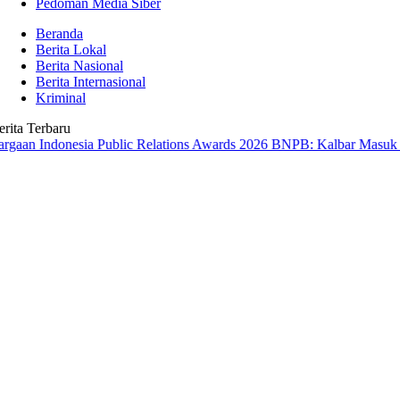
Pedoman Media Siber
Beranda
Berita Lokal
Berita Nasional
Berita Internasional
Kriminal
erita Terbaru
onesia Public Relations Awards 2026
BNPB: Kalbar Masuk Prioritas N