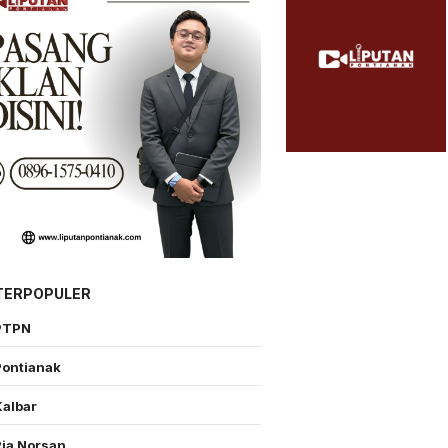
TERPOPULER
PTPN
Pontianak
Kalbar
Ria Norsan