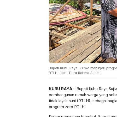
Bupati Kubu Raya Sujiwo meninjau pro
RTLH. (dok. Tiara Rahma Sapitri)
KUBU RAYA
– Bupati Kubu Raya Suji
pembangunan rumah warga yang sebe
tidak layak huni (RTLH), sebagai bagi
program zero RTLH.
Dalam peninjauan tersebut, Sujiwo me