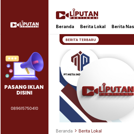
Liputan Pontianak
Berita Terkini dan TerUpdate
Beranda
Berita Lokal
Berita Nas
BERITA TERBARU
Beranda
Berita Lokal