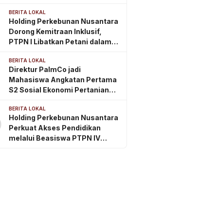
IV Regional III
BERITA LOKAL
Holding Perkebunan Nusantara
Dorong Kemitraan Inklusif,
PTPN I Libatkan Petani dalam
Rantai Pasok Tembakau Ekspor
BERITA LOKAL
Direktur PalmCo jadi
Mahasiswa Angkatan Pertama
S2 Sosial Ekonomi Pertanian
ITSI
BERITA LOKAL
Holding Perkebunan Nusantara
0
Perkuat Akses Pendidikan
melalui Beasiswa PTPN IV
Regional 2