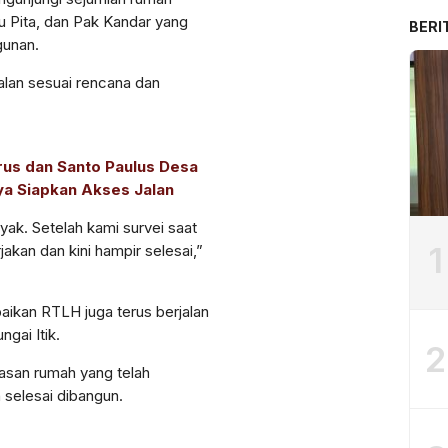
bu Pita, dan Pak Kandar yang
BERI
gunan.
alan sesuai rencana dan
us dan Santo Paulus Desa
ya Siapkan Akses Jalan
yak. Setelah kami survei saat
1
akan dan kini hampir selesai,”
baikan RTLH juga terus berjalan
ngai Itik.
2
lasan rumah yang telah
 selesai dibangun.