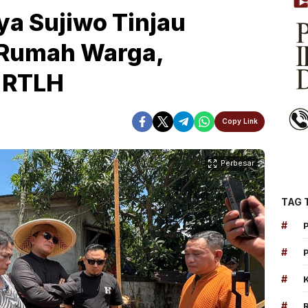
ya Sujiwo Tinjau
Rumah Warga,
 RTLH
Copy Link
Perbesar
TAG 
#
#
#
#