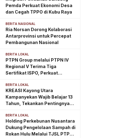
Pemda Perkuat Ekonomi Desa
dan Cegah TPPO di Kubu Raya
BERITA NASIONAL
Ria Norsan Dorong Kolaborasi
Antarprovinsi untuk Percepat
Pembangunan Nasional
BERITA LOKAL
PTPN Group melalui PTPN IV
Regional V Terima Tiga
Sertifikat ISPO, Perkuat
Komitmen Perkebunan
BERITA LOKAL
Berkelanjutan di Kalimantan
KREASI Kayong Utara
Timur
Kampanyekan Wajib Belajar 13
Tahun, Tekankan Pentingnya
PAUD Berkualitas Sejak Usia
BERITA LOKAL
Dini
Holding Perkebunan Nusantara
Dukung Pengelolaan Sampah di
Rokan Hulu Melalui TJSL PTPN