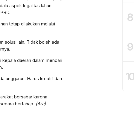
dala aspek legalitas lahan
 APBD.
8
an tetap dilakukan melalui
ri solusi lain. Tidak boleh ada
9
arnya.
i kepala daerah dalam mencari
n.
1
da anggaran. Harus kreatif dan
arakat bersabar karena
secara bertahap.
(Ara)