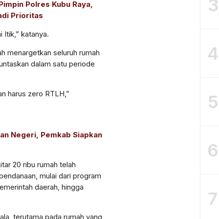
3
Pimpin Polres Kubu Raya,
di Prioritas
Itik,” katanya.
4
ah menargetkan seluruh rumah
ituntaskan dalam satu periode
an harus zero RTLH,”
5
aan Negeri, Pemkab Siapkan
6
tar 20 ribu rumah telah
r pendanaan, mulai dari program
merintah daerah, hingga
7
ala, terutama pada rumah yang