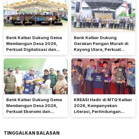
Bank Kalbar Dukung Gema
Bank Kalbar Dukung
Membangun Desa 2026,
Gerakan Pangan Murah di
Perkuat Digitalisasi dan
Kayong Utara, Perkuat
Ekonomi Desa Teluk Batang
Akses Keuangan
Masyarakat
Bank Kalbar Dukung Gema
KREASI Hadir di MTQ Kalbar
Membangun Desa 2026,
2026, Kampanyekan
Perkuat Ekonomi dan
Literasi, Perlindungan
Kemandirian Desa di Kalbar
Anak, dan Wajib Belajar 13
Tahun
TINGGALKAN BALASAN