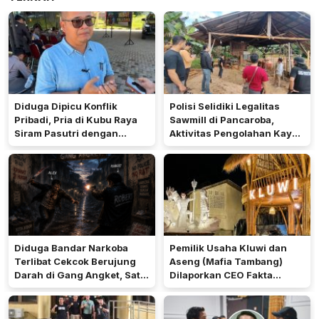
Diduga Dipicu Konflik
Polisi Selidiki Legalitas
Pribadi, Pria di Kubu Raya
Sawmill di Pancaroba,
Siram Pasutri dengan
Aktivitas Pengolahan Kayu
Cairan Asam, Polisi Dalami
Jadi Sorotan
Motif
Diduga Bandar Narkoba
Pemilik Usaha Kluwi dan
Terlibat Cekcok Berujung
Aseng (Mafia Tambang)
Darah di Gang Angket, Satu
Dilaporkan CEO Fakta
Tertembak dan Satu
Kalbar ke Polda Kalbar
Dibacok
Terkait Penyebaran Data
Pribadi