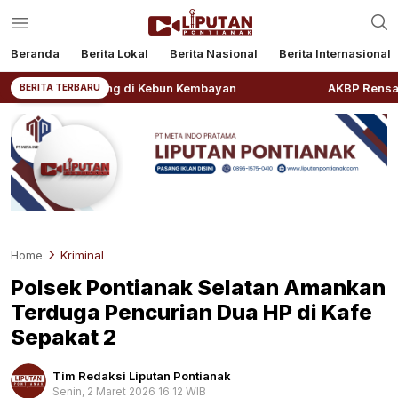
Beranda
Berita Lokal
Berita Nasional
Berita Internasional
planting di Kebun Kembayan
AKBP Rensa S. Aktadivia R
BERITA TERBARU
Home
Kriminal
Polsek Pontianak Selatan Amankan
Terduga Pencurian Dua HP di Kafe
Sepakat 2
Tim Redaksi Liputan Pontianak
Senin, 2 Maret 2026 16:12 WIB