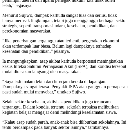
pemimpin daerah dan aparat penegak hukum, kita tidak boleh
lelah,” tegasnya.
Menurut Sujiwo, dampak karhutla sangat luas dan serius, tidak
hanya merusak lingkungan, tetapi juga mengganggu berbagai sektor
strategis, seperti transportasi udara, kesehatan, pendidikan, dan
perekonomian masyarakat.
“Jika penerbangan terganggu atau terhenti, pergerakan ekonomi
akan terdampak luar biasa. Belum lagi dampaknya terhadap
kesehatan dan pendidikan,” jelasnya.
Ia mengungkapkan, asap akibat karhutla berpotensi meningkatkan
kasus Infeksi Saluran Pernapasan Akut (ISPA), dan kondisi tersebut
mulai dirasakan langsung oleh masyarakat.
“Saya tadi malam lebih dari lima jam berada di lapangan.
Dampaknya sangat terasa. Penyakit ISPA atau gangguan pernapasan
pasti sudah mulai menyebar,” ungkap Sujiwo.
Selain sektor kesehatan, aktivitas pendidikan juga terancam
terganggu. Dalam kondisi tertentu, sekolah terpaksa meliburkan
kegiatan belajar mengajar demi melindungi keselamatan siswa.
“Kalau asap sudah parah, anak-anak bisa diliburkan sekolahnya. Ini
tentu berdampak pada banyak sektor lainnya,” tambahnya.