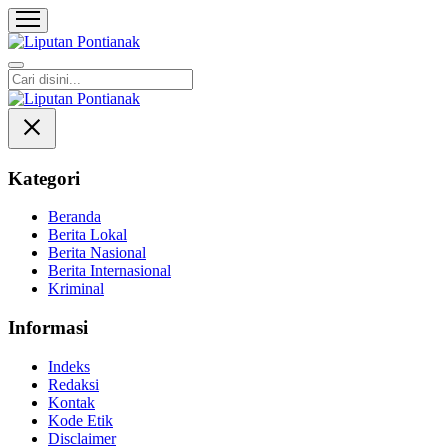
Liputan Pontianak
Berita Terkini dan TerUpdate
Kategori
Beranda
Berita Lokal
Berita Nasional
Berita Internasional
Kriminal
Informasi
Indeks
Redaksi
Kontak
Kode Etik
Disclaimer