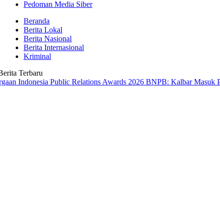
Pedoman Media Siber
Beranda
Berita Lokal
Berita Nasional
Berita Internasional
Kriminal
Berita Terbaru
nesia Public Relations Awards 2026
BNPB: Kalbar Masuk Prioritas Na