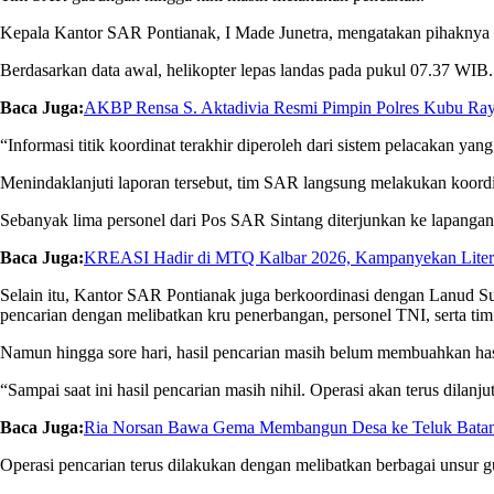
Kepala Kantor SAR Pontianak,
I Made Junetra
, mengatakan pihaknya m
Berdasarkan data awal, helikopter lepas landas pada pukul 07.37 WIB
Baca Juga:
AKBP Rensa S. Aktadivia Resmi Pimpin Polres Kubu Raya,
“Informasi titik koordinat terakhir diperoleh dari sistem pelacakan yan
Menindaklanjuti laporan tersebut, tim SAR langsung melakukan koordina
Sebanyak lima personel dari Pos SAR Sintang diterjunkan ke lapangan
Baca Juga:
KREASI Hadir di MTQ Kalbar 2026, Kampanyekan Literas
Selain itu, Kantor SAR Pontianak juga berkoordinasi dengan Lanud Su
pencarian dengan melibatkan kru penerbangan, personel TNI, serta tim
Namun hingga sore hari, hasil pencarian masih belum membuahkan has
“Sampai saat ini hasil pencarian masih nihil. Operasi akan terus dila
Baca Juga:
Ria Norsan Bawa Gema Membangun Desa ke Teluk Batang
Operasi pencarian terus dilakukan dengan melibatkan berbagai unsur 