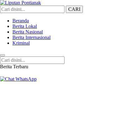
CARI
Liputan Pontianak
Berita Terkini dan TerUpdate
Beranda
Berita Lokal
Berita Nasional
Berita Internasional
Kriminal
Berita Terbaru