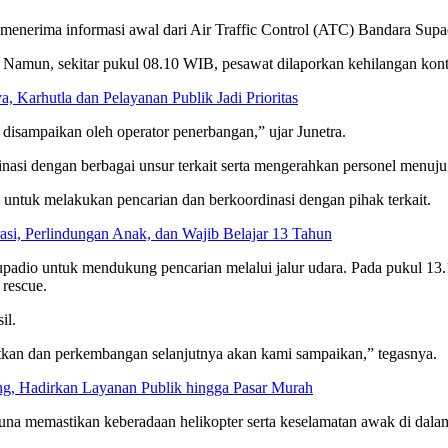
enerima informasi awal dari Air Traffic Control (ATC) Bandara Supadio
. Namun, sekitar pukul 08.10 WIB, pesawat dilaporkan kehilangan kon
 Karhutla dan Pelayanan Publik Jadi Prioritas
g disampaikan oleh operator penerbangan,” ujar Junetra.
si dengan berbagai unsur terkait serta mengerahkan personel menuju lo
 untuk melakukan pencarian dan berkoordinasi dengan pihak terkait.
i, Perlindungan Anak, dan Wajib Belajar 13 Tahun
padio untuk mendukung pencarian melalui jalur udara. Pada pukul 13.
 rescue.
il.
njutkan dan perkembangan selanjutnya akan kami sampaikan,” tegasnya.
, Hadirkan Layanan Publik hingga Pasar Murah
guna memastikan keberadaan helikopter serta keselamatan awak di dal