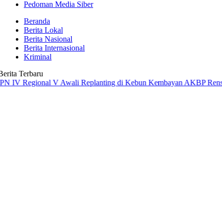
Pedoman Media Siber
Beranda
Berita Lokal
Berita Nasional
Berita Internasional
Kriminal
Berita Terbaru
gional V Awali Replanting di Kebun Kembayan
AKBP Rensa S. Aktadiv