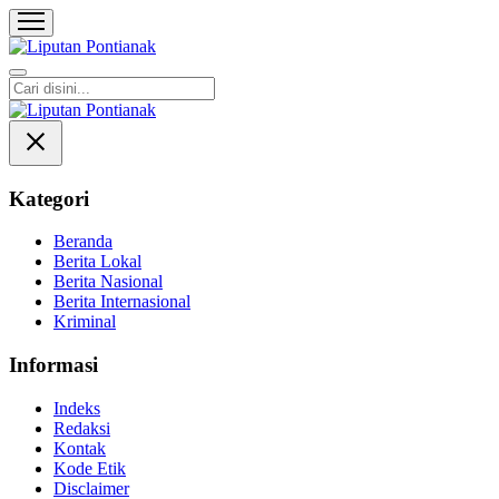
Liputan Pontianak
Berita Terkini dan TerUpdate
Kategori
Beranda
Berita Lokal
Berita Nasional
Berita Internasional
Kriminal
Informasi
Indeks
Redaksi
Kontak
Kode Etik
Disclaimer