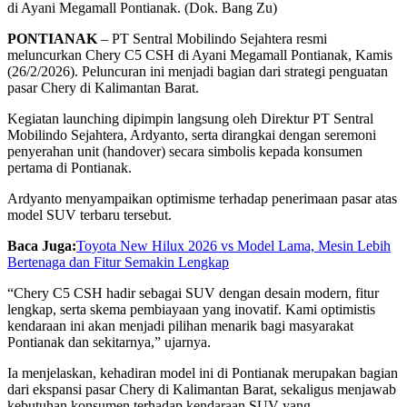
di Ayani Megamall Pontianak. (Dok. Bang Zu)
PONTIANAK
– PT Sentral Mobilindo Sejahtera resmi
meluncurkan
Chery C5 CSH
di Ayani Megamall Pontianak, Kamis
(26/2/2026). Peluncuran ini menjadi bagian dari strategi penguatan
pasar
Chery
di Kalimantan Barat.
Kegiatan launching dipimpin langsung oleh Direktur PT Sentral
Mobilindo Sejahtera, Ardyanto, serta dirangkai dengan seremoni
penyerahan unit (handover) secara simbolis kepada konsumen
pertama di Pontianak.
Ardyanto menyampaikan optimisme terhadap penerimaan pasar atas
model SUV terbaru tersebut.
Baca Juga:
Toyota New Hilux 2026 vs Model Lama, Mesin Lebih
Bertenaga dan Fitur Semakin Lengkap
“Chery C5 CSH hadir sebagai SUV dengan desain modern, fitur
lengkap, serta skema pembiayaan yang inovatif. Kami optimistis
kendaraan ini akan menjadi pilihan menarik bagi masyarakat
Pontianak dan sekitarnya,” ujarnya.
Ia menjelaskan, kehadiran model ini di Pontianak merupakan bagian
dari ekspansi pasar Chery di Kalimantan Barat, sekaligus menjawab
kebutuhan konsumen terhadap kendaraan SUV yang