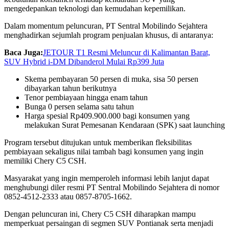
mengedepankan teknologi dan kemudahan kepemilikan.
Dalam momentum peluncuran, PT Sentral Mobilindo Sejahtera
menghadirkan sejumlah program penjualan khusus, di antaranya:
Baca Juga:
JETOUR T1 Resmi Meluncur di Kalimantan Barat,
SUV Hybrid i-DM Dibanderol Mulai Rp399 Juta
Skema pembayaran 50 persen di muka, sisa 50 persen
dibayarkan tahun berikutnya
Tenor pembiayaan hingga enam tahun
Bunga 0 persen selama satu tahun
Harga spesial Rp409.900.000 bagi konsumen yang
melakukan Surat Pemesanan Kendaraan (SPK) saat launching
Program tersebut ditujukan untuk memberikan fleksibilitas
pembiayaan sekaligus nilai tambah bagi konsumen yang ingin
memiliki Chery C5 CSH.
Masyarakat yang ingin memperoleh informasi lebih lanjut dapat
menghubungi diler resmi PT Sentral Mobilindo Sejahtera di nomor
0852-4512-2333 atau 0857-8705-1662.
Dengan peluncuran ini, Chery C5 CSH diharapkan mampu
memperkuat persaingan di segmen SUV Pontianak serta menjadi