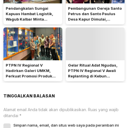
Pendangkalan Sungai
Pembangunan Gereja Santo
Kapuas Hambat Logistik,
Petrus dan Santo Paulus
Wagub Kalbar Minta
Desa Kapur Dimulai,
Pengerukan Diprioritaskan
Pemkab Kubu Raya Siapkan
Akses Jalan
PTPN IV Regional V
Gelar Ritual Adat Ngudas,
Hadirkan Galeri UMKM,
PTPN IV Regional V Awali
Perkuat Promosi Produk
Replanting di Kebun
Mitra Binaan Melalui Inovasi
Kembayan
Digital
TINGGALKAN BALASAN
Alamat email Anda tidak akan dipublikasikan.
Ruas yang wajib
ditandai
*
Simpan nama, email, dan situs web saya pada peramban ini