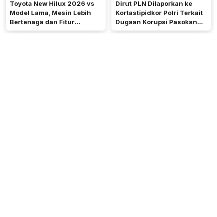
Toyota New Hilux 2026 vs
Dirut PLN Dilaporkan ke
Model Lama, Mesin Lebih
Kortastipidkor Polri Terkait
Bertenaga dan Fitur
Dugaan Korupsi Pasokan
Semakin Lengkap
Batu Bara PLTU