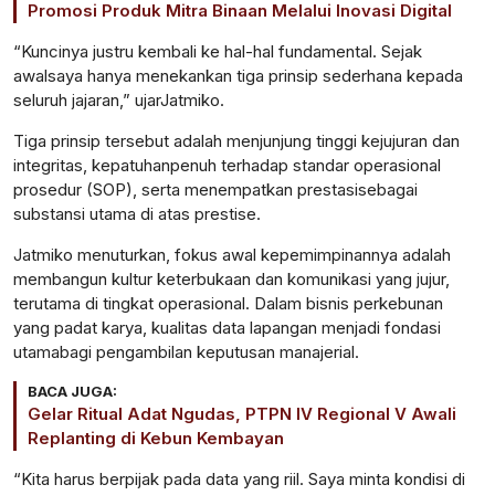
Promosi Produk Mitra Binaan Melalui Inovasi Digital
“
Kuncinya
justru
kembali
ke
hal-hal
fundamental.
Sejak
awal
saya
hanya
menekankan
tiga
prinsip
sederhana
kepada
seluruh
jajaran
,”
ujar
Jatmiko.
Tiga
prinsip
tersebut
adalah
menjunjung
tinggi
kejujuran
dan
integritas
,
kepatuhan
penuh
terhadap
standar
operasional
prosedur
(SOP),
serta
menempatkan
prestasi
sebagai
substansi
utama
di
atas
prestise
.
Jatmiko
menuturkan
,
fokus
awal
kepemimpinannya
adalah
membangun
kultur
keterbukaan
dan
komunikasi
yang
jujur
,
terutama
di
tingkat
operasional
. Dalam
bisnis
perkebunan
yang
padat
karya
,
kualitas
data
lapangan
menjadi
fondasi
utama
bagi
pengambilan
keputusan
manajerial
.
BACA JUGA:
Gelar Ritual Adat Ngudas, PTPN IV Regional V Awali
Replanting di Kebun Kembayan
“Kita
harus
berpijak
pada data yang
riil
. Saya
minta
kondisi
di