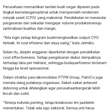
Perusahaan
memastikan
tandan
buah
segar
dipanen
pada
tingkat
kematangan
optimal
untuk
memperoleh
rendemen
minyak
sawit
(CPO) yang
maksimal
.
Pendekatan
ini
menandai
pergeseran
dari
sekadar
mengejar
volume
produksi
menuju
optimalisasi
kualitas
dan margin.
“Kita
ingin
setiap
kilogram
buah
menghasilkan
output CPO
terbaik
. Ini
soal
efisiensi
dan
daya
saing
,” kata
Jatmiko
.
Selain
itu
,
disiplin
anggaran
diperketat
dengan
pendekatan
cost effectiveness.
Setiap
pengeluaran
diukur
dampaknya
terhadap
laba
per
hektare
,
sehingga
budaya
efisiensi
tertanam
hingga
ke
level
operasional
.
Dalam
struktur
pascakonsolidasi
PTPN Group,
PalmCo
juga
menata
ulang
pola
kerja
organisasi
. Sekat-
sekat
antarunit
didorong
untuk
dihilangkan
agar
perusahaan
bergerak
lebih
lincah
dan solid.
“Kinerja
individu
penting
,
tetapi
kolaborasi
tim
jauh
lebih
menentukan
. Tidak
ada
ego
sektoral
.
Semua
unit
harus