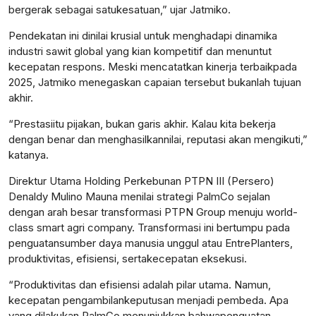
bergerak
sebagai
satu
kesatuan
,”
ujar
Jatmiko.
Pendekatan
ini
dinilai
krusial
untuk
menghadapi
dinamika
industri
sawit
global yang
kian
kompetitif
dan
menuntut
kecepatan
respons
.
Meski
mencatatkan
kinerja
terbaik
pada
2025,
Jatmiko
menegaskan
capaian
tersebut
bukanlah
tujuan
akhir
.
“
Prestasi
itu
pijakan
,
bukan
garis
akhir
. Kalau
kita
bekerja
dengan
benar
dan
menghasilkan
nilai
,
reputasi
akan
mengikuti
,”
katanya
.
Direktur
Utama Holding Perkebunan PTPN III (Persero)
Denaldy
Mulino Mauna
menilai
strategi
PalmCo
sejalan
dengan
arah
besar
transformasi
PTPN Group
menuju
world-
class smart
agri
company.
Transformasi
ini
bertumpu
pada
penguatan
sumber
daya
manusia
unggul
atau
EntrePlanters
,
produktivitas
,
efisiensi
,
serta
kecepatan
eksekusi
.
“
Produktivitas
dan
efisiensi
adalah
pilar
utama
.
Namun
,
kecepatan
pengambilan
keputusan
menjadi
pembeda
. Apa
yang
dilakukan
PalmCo
menunjukkan
bahwa
penguatan