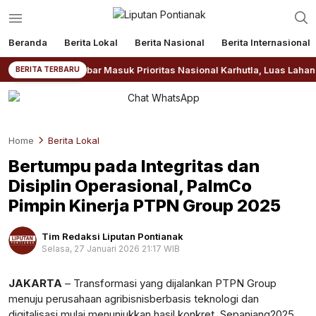
Beranda
Berita Lokal
Berita Nasional
Berita Internasional
NPB: Kalbar Masuk Prioritas Nasional Karhutla, Luas Lahan Terbakar
BERITA TERBARU
Home
Berita Lokal
Bertumpu pada Integritas dan
Disiplin Operasional, PalmCo
Pimpin Kinerja PTPN Group 2025
Tim Redaksi Liputan Pontianak
Selasa, 27 Januari 2026 21:17 WIB
Perbesar
JAKARTA
–
Transformasi
yang
dijalankan
PTPN Group
menuju
perusahaan
agribisnis
berbasis
teknologi
dan
digitalisasi
mulai
menunjukkan
hasil
konkret
.
Sepanjang
2025,