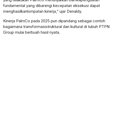
fundamental yang
dibarengi
kecepatan
eksekusi
dapat
menghasilkan
lompatan
kinerja
,”
ujar
Denaldy
.
Kinerja
PalmCo
pada 2025 pun
dipandang
sebagai
contoh
bagaimana
transformasi
struktural
dan
kultural
di
tubuh
PTPN
Group
mulai
berbuah
hasil
nyata
.