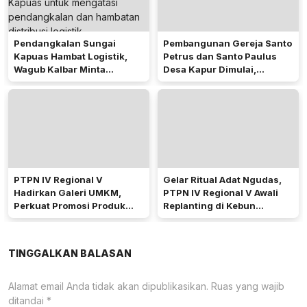
Pendangkalan Sungai
Pembangunan Gereja Santo
Kapuas Hambat Logistik,
Petrus dan Santo Paulus
Wagub Kalbar Minta
Desa Kapur Dimulai,
Pengerukan Diprioritaskan
Pemkab Kubu Raya Siapkan
Akses Jalan
PTPN IV Regional V
Gelar Ritual Adat Ngudas,
Hadirkan Galeri UMKM,
PTPN IV Regional V Awali
Perkuat Promosi Produk
Replanting di Kebun
Mitra Binaan Melalui Inovasi
Kembayan
Digital
TINGGALKAN BALASAN
Alamat email Anda tidak akan dipublikasikan.
Ruas yang wajib
ditandai
*