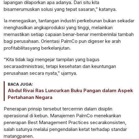
lapangan
dilaporkan
apa
adanya
. Dari situ
kita
bisa
merumuskan
solusi
yang
tepat
sasaran
,”
katanya
.
Ia
menegaskan
,
tantangan
industri
perkebunan
bukan
sekadar
menghasilkan
angka
produksi
yang
tinggi
,
melainkan
memastikan
setiap
capaian
benar-benar
memberi
nilai
tambah
bagi
perusahaan
.
Orientasi
PalmCo
pun
digeser
ke
arah
profitabilitas
yang
berkelanjutan
.
“Kita
tidak
lagi
mengejar
tampilan
yang
bagus
secara
administrasi
,
tetapi
kesehatan
dan
keuntungan
perusahaan
secara
nyata
,”
ujarnya
.
BACA JUGA:
Abdul Rivai Ras Luncurkan Buku Pangan dalam Aspek
Pertahanan Negara
Penerapan
prinsip
tersebut
tercermin
dalam
disiplin
operasional
di
kebun
.
Manajemen
PalmCo
menekankan
penerapan
Best Management Practices
secara
konsisten
,
salah
satunya
melalui
pengendalian
ketat
terhadap
standar
matang
panen
.