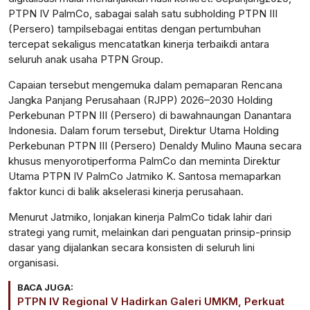
PTPN IV
PalmCo
,
sabagai
salah
satu
subholding
PTPN III
(Persero)
tampil
sebagai
entitas
dengan
pertumbuhan
tercepat
sekaligus
mencatatkan
kinerja
terbaik
di
antara
seluruh
anak
usaha
PTPN Group.
Capaian
tersebut
mengemuka
dalam
pemaparan
Rencana
Jangka
Panjang Perusahaan (RJPP) 2026–2030 Holding
Perkebunan PTPN III (Persero) di
bawah
naungan
Danantara
Indonesia. Dalam forum
tersebut
,
Direktur
Utama Holding
Perkebunan PTPN III (Persero)
Denaldy
Mulino Mauna
secara
khusus
menyoroti
performa
PalmCo
dan
meminta
Direktur
Utama PTPN IV
PalmCo
Jatmiko
K. Santosa
memaparkan
faktor
kunci
di
balik
akselerasi
kinerja
perusahaan
.
Menurut
Jatmiko,
lonjakan
kinerja
PalmCo
tidak
lahir
dari
strategi yang
rumit
,
melainkan
dari
penguatan
prinsip-prinsip
dasar
yang
dijalankan
secara
konsisten
di
seluruh
lini
organisasi
.
BACA JUGA:
PTPN IV Regional V Hadirkan Galeri UMKM, Perkuat