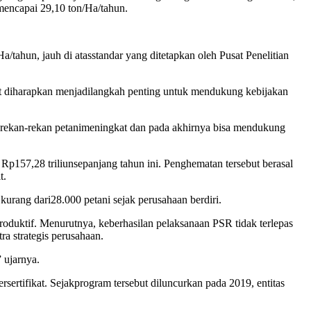
mencapai
29,10 ton/Ha/
tahun
.
Ha/
tahun
,
jauh
di
atas
standar
yang
ditetapkan
oleh Pusat
Penelitian
t
diharapkan
menjadi
langkah
penting
untuk
mendukung
kebijakan
rekan-rekan
petani
meningkat
dan pada
akhirnya
bisa
mendukung
Rp157,28
triliun
sepanjang
tahun
ini
.
Penghematan
tersebut
berasal
t
.
kurang
dari
28.000
petani
sejak
perusahaan
berdiri
.
roduktif
.
Menurutnya
,
keberhasilan
pelaksanaan
PSR
tidak
terlepas
tra
strategis
perusahaan
.
”
ujarnya
.
ersertifikat
.
Sejak
program
tersebut
diluncurkan
pada 2019,
entitas