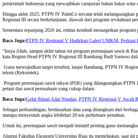
pemerintah
Indonesia yang
mewajibkan
campuran
bahan
bakar
solar
Hingga
akhir
2025, PTPN IV
PalmCo
tercatat
telah
melangsungkan
Regional III
secara
berkelanjutan
,
diawali
dari
program
revitalisasi
pe
Sementara
sepanjang
2026
ini
,
entitas
kembali
menargetkan
program
Baca Juga:
PTPN IV Regional V Hadirkan Galeri UMKM, Perkuat Pro
“
Insya
Allah,
sampai
akhir
tahun
ini
program
peremajaan
sawit
di Ri
kata Region Head PTPN IV Regional III Bambang Budi Santoso
dal
Guna
mewujudkan
target
tersebut
,
lanjut
Bambang, PTPN IV Region
teknis
(
Rekomtek
).
Program
peremajaan
sawit
rakyat (PSR) yang
dilangsungkan
PTPN 
petani
dan
sawit
perusahaan
yang
cukup
dalam
.
Baca Juga:
Gelar Ritual Adat Ngudas, PTPN IV Regional V Awali 
Sebagai
perbandingan
,
berdasarkan
data yang
dirangkum
dari
berbag
mampu
menyentuh
angka
lebih
dari
20 ton
perhektare
pertahun
.
Untuk
itu
,
peremajaan
sawit
menjadi
inisiatif
penting
guna
memangka
Alumni
Fakultas
Ekonomi Universitas Riau
itu
menjelaskan
,
saat
ini