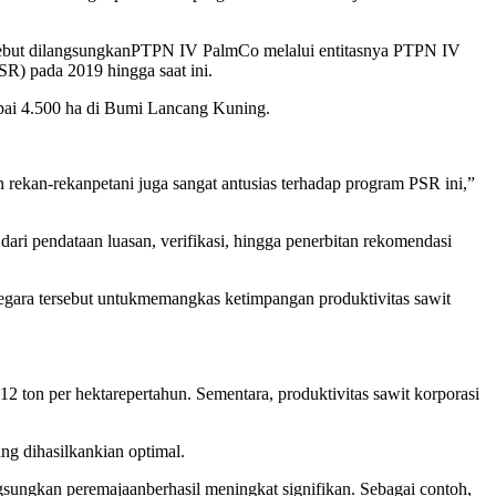
ebut
dilangsungkan
PTPN IV
PalmCo
melalui
entitasnya
PTPN IV
PSR) pada 2019
hingga
saat
ini
.
ai
4.500 ha di Bumi Lancang Kuning.
an
rekan-rekan
petani
juga sangat
antusias
terhadap
program PSR
ini
,”
dari
pendataan
luasan
,
verifikasi
,
hingga
penerbitan
rekomendasi
egara
tersebut
untuk
memangkas
ketimpangan
produktivitas
sawit
12 ton per
hektare
pertahun
.
Sementara
,
produktivitas
sawit
korporasi
ang
dihasilkan
kian
optimal.
gsungkan
peremajaan
berhasil
meningkat
signifikan
.
Sebagai
contoh
,