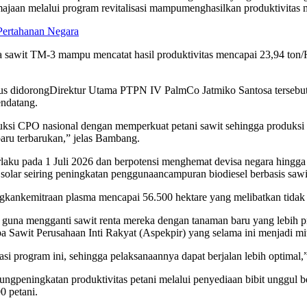
majaan
melalui
program
revitalisasi
mampu
menghasilkan
produktivitas
Pertahanan Negara
a
sawit
TM-3
mampu
mencatat
hasil
produktivitas
mencapai
23,94 ton/
us
didorong
Direktur
Utama PTPN IV
PalmCo
Jatmiko
Santosa
tersebu
ndatang
.
uksi
CPO
nasional
dengan
memperkuat
petani
sawit
sehingga
produksi
aru
terbarukan
,”
jelas
Bambang.
rlaku
pada 1 Juli 2026 dan
berpotensi
menghemat
devisa
negara
hingga
solar
seiring
peningkatan
penggunaan
campuran
biodiesel
berbasis
sawi
gkan
kemitraan
plasma
mencapai
56.500
hektare
yang
melibatkan
tidak
guna
mengganti
sawit
renta
mereka
dengan
tanaman
baru
yang
lebih
p
pa
Sawit
Perusahaan Inti Rakyat (
Aspekpir
) yang
selama
ini
menjadi
mi
asi
program
ini
,
sehingga
pelaksanaannya
dapat
berjalan
lebih
optimal,
ung
peningkatan
produktivitas
petani
melalui
penyediaan
bibit
unggul
b
00
petani
.