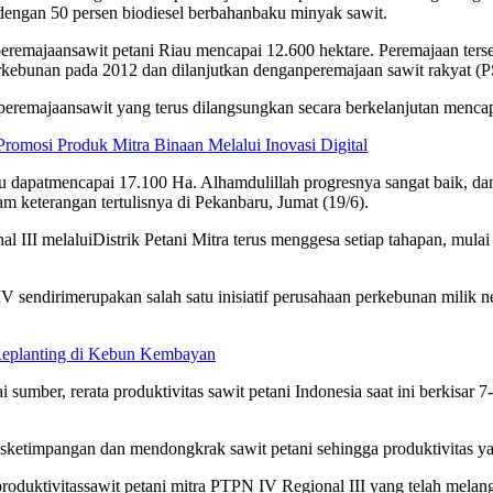
dengan
50
persen
biodiesel
berbahan
baku
minyak
sawit
.
peremajaan
sawit
petani
Riau
mencapai
12.600
hektare
.
Peremajaan
ters
rkebunan
pada 2012 dan
dilanjutkan
dengan
peremajaan
sawit
rakyat (
peremajaan
sawit
yang
terus
dilangsungkan
secara
berkelanjutan
mencap
mosi Produk Mitra Binaan Melalui Inovasi Digital
au
dapat
mencapai
17.100 Ha. Alhamdulillah
progresnya
sangat
baik
, d
am
keterangan
tertulisnya
di
Pekanbaru
, Jumat (19/6).
al III
melalui
Distrik
Petani
Mitra
terus
menggesa
setiap
tahapan
,
mulai
IV
sendiri
merupakan
salah
satu
inisiatif
perusahaan
perkebunan
milik
n
Replanting di Kebun Kembayan
ai
sumber
,
rerata
produktivitas
sawit
petani
Indonesia
saat
ini
berkisar
7-
s
ketimpangan
dan
mendongkrak
sawit
petani
sehingga
produktivitas
y
produktivitas
sawit
petani
mitra
PTPN IV Regional III yang
telah
melan