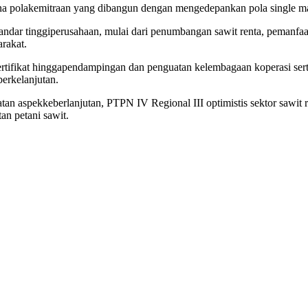
na
pola
kemitraan
yang
dibangun
dengan
mengedepankan
pola
single 
tandar
tinggi
perusahaan
,
mulai
dari
penumbangan
sawit
renta
,
pemanfaa
rakat
.
rtifikat
hingga
pendampingan
dan
penguatan
kelembagaan
koperasi
ser
berkelanjutan
.
atan
aspek
keberlanjutan
, PTPN IV Regional III
optimistis
sektor
sawit
r
tan
petani
sawit
.