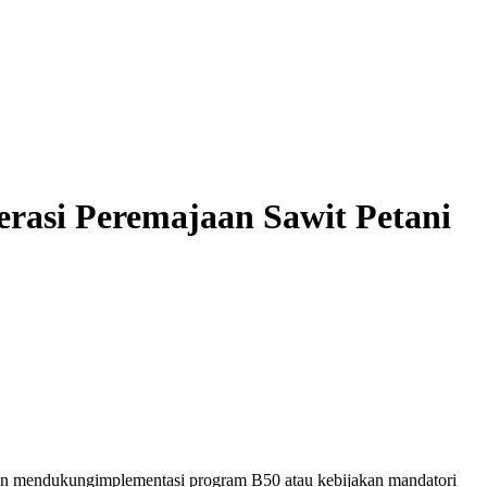
rasi Peremajaan Sawit Petani
an
mendukung
implementasi
program B50
atau
kebijakan
mandatori