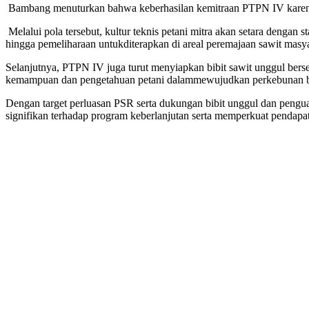
Bambang
menuturkan
bahwa
keberhasilan
kemitraan
PTPN IV
kare
Melalui
pola
tersebut
, kultur
teknis
petani
mitra
akan
setara
dengan
s
hingga
pemeliharaan
untuk
diterapkan
di areal
peremajaan
sawit
masya
Selanjutnya
, PTPN IV juga
turut
menyiapkan
bibit
sawit
unggul
berse
kemampuan
dan
pengetahuan
petani
dalam
mewujudkan
perkebunan
Dengan
target
perluasan
PSR
serta
dukungan
bibit
unggul
dan
pengu
signifikan
terhadap
program
keberlanjutan
serta
memperkuat
pendapa