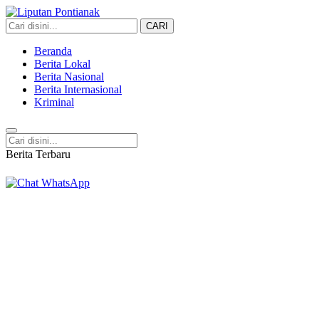
CARI
Liputan Pontianak
Berita Terkini dan TerUpdate
Beranda
Berita Lokal
Berita Nasional
Berita Internasional
Kriminal
Berita Terbaru