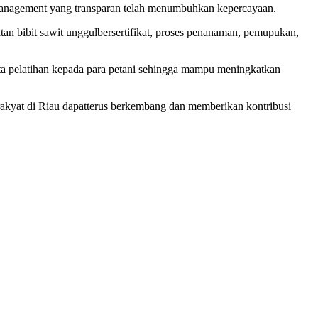
management yang
transparan
telah
menumbuhkan
kepercayaan
.
tan
bibit
sawit
unggul
bersertifikat
, proses
penanaman
,
pemupukan
,
ta
pelatihan
kepada
para
petani
sehingga
mampu
meningkatkan
akyat di Riau
dapat
terus
berkembang
dan
memberikan
kontribusi