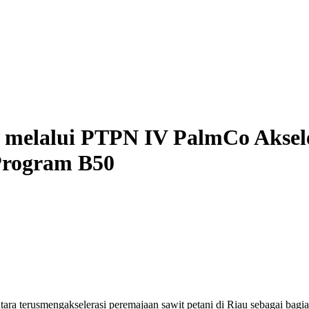
melalui PTPN IV PalmCo Aksele
Program B50
tara
terus
mengakselerasi
peremajaan
sawit
petani
di Riau
sebagai
bagi