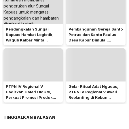
Pendangkalan Sungai
Pembangunan Gereja Santo
Kapuas Hambat Logistik,
Petrus dan Santo Paulus
Wagub Kalbar Minta
Desa Kapur Dimulai,
Pengerukan Diprioritaskan
Pemkab Kubu Raya Siapkan
Akses Jalan
PTPN IV Regional V
Gelar Ritual Adat Ngudas,
Hadirkan Galeri UMKM,
PTPN IV Regional V Awali
Perkuat Promosi Produk
Replanting di Kebun
Mitra Binaan Melalui Inovasi
Kembayan
Digital
TINGGALKAN BALASAN