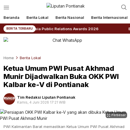
Beranda
Berita Lokal
Berita Nasional
Berita Internasional
an Indonesia Public Relations Awards 2026
BNPB: Kal
BERITA TERBARU
Home
Berita Lokal
Ketua Umum PWI Pusat Akhmad
Munir Dijadwalkan Buka OKK PWI
Kalbar ke-V di Pontianak
Tim Redaksi Liputan Pontianak
Kamis, 4 Juni 2026 17:21 WIB
Perbesar
PWI Kalimantan Barat memastikan Ketua Umum PWI Pusat Akhmad