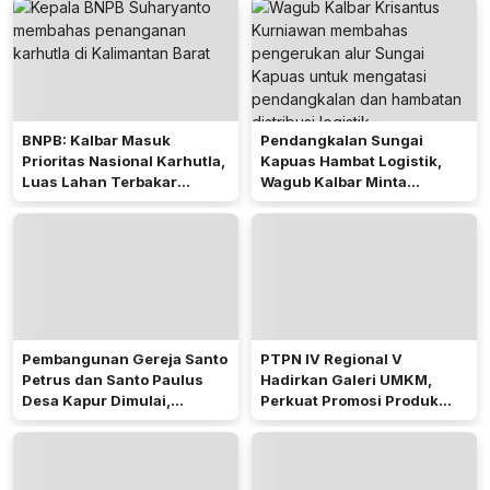
BNPB: Kalbar Masuk
Pendangkalan Sungai
Prioritas Nasional Karhutla,
Kapuas Hambat Logistik,
Luas Lahan Terbakar
Wagub Kalbar Minta
Peringkat Keempat
Pengerukan Diprioritaskan
Pembangunan Gereja Santo
PTPN IV Regional V
Petrus dan Santo Paulus
Hadirkan Galeri UMKM,
Desa Kapur Dimulai,
Perkuat Promosi Produk
Pemkab Kubu Raya Siapkan
Mitra Binaan Melalui Inovasi
Akses Jalan
Digital