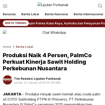
Beranda
Berita Lokal
Berita Nasional
Berita Internasional
Resmi Pimpin Polres Kubu Raya, Karhutla dan Pelayanan Publik Jadi P
BERITA TERBARU
Home
Berita Lokal
Produksi Naik 4 Persen, PalmCo
Perkuat Kinerja Sawit Holding
Perkebunan Nusantara
Tim Redaksi Liputan Pontianak
Jumat, 23 Januari 2026 00:38 WIB
Perbesar
JAKARTA
– Produksi minyak sawit mentah atau crude palm
oil (CPO) Subholding PTPN III (Persero), PT Perkebunan
Nusantara IV PalmCo sepanjang 2025 menunjukkan tren