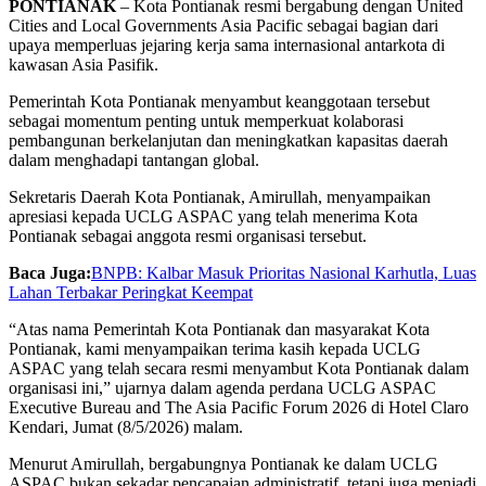
PONTIANAK
– Kota Pontianak resmi bergabung dengan
United
Cities and Local Governments Asia Pacific
sebagai bagian dari
upaya memperluas jejaring kerja sama internasional antarkota di
kawasan Asia Pasifik.
Pemerintah Kota Pontianak menyambut keanggotaan tersebut
sebagai momentum penting untuk memperkuat kolaborasi
pembangunan berkelanjutan dan meningkatkan kapasitas daerah
dalam menghadapi tantangan global.
Sekretaris Daerah Kota Pontianak,
Amirullah
, menyampaikan
apresiasi kepada UCLG ASPAC yang telah menerima Kota
Pontianak sebagai anggota resmi organisasi tersebut.
Baca Juga:
BNPB: Kalbar Masuk Prioritas Nasional Karhutla, Luas
Lahan Terbakar Peringkat Keempat
“Atas nama Pemerintah Kota Pontianak dan masyarakat Kota
Pontianak, kami menyampaikan terima kasih kepada UCLG
ASPAC yang telah secara resmi menyambut Kota Pontianak dalam
organisasi ini,” ujarnya dalam agenda perdana UCLG ASPAC
Executive Bureau and The Asia Pacific Forum 2026 di Hotel Claro
Kendari, Jumat (8/5/2026) malam.
Menurut Amirullah, bergabungnya Pontianak ke dalam UCLG
ASPAC bukan sekadar pencapaian administratif, tetapi juga menjadi