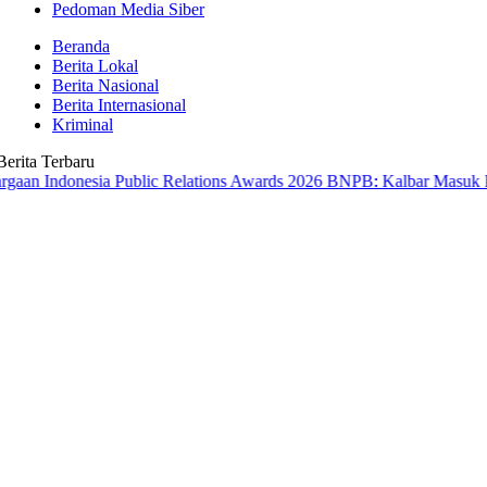
Pedoman Media Siber
Beranda
Berita Lokal
Berita Nasional
Berita Internasional
Kriminal
Berita Terbaru
nesia Public Relations Awards 2026
BNPB: Kalbar Masuk Prioritas N