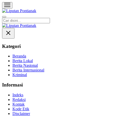
Liputan Pontianak
Berita Terkini dan TerUpdate
Kategori
Beranda
Berita Lokal
Berita Nasional
Berita Internasional
Kriminal
Informasi
Indeks
Redaksi
Kontak
Kode Etik
Disclaimer