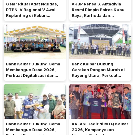
Gelar Ritual Adat Ngudas,
AKBP Rensa S. Aktadivia
PTPN IV Regional V Awali
Resmi Pimpin Polres Kubu
Replanting di Kebun
Raya, Karhutla dan
Kembayan
Pelayanan Publik Jadi
Prioritas
Bank Kalbar Dukung Gema
Bank Kalbar Dukung
Membangun Desa 2026,
Gerakan Pangan Murah di
Perkuat Digitalisasi dan
Kayong Utara, Perkuat
Ekonomi Desa Teluk Batang
Akses Keuangan
Masyarakat
Bank Kalbar Dukung Gema
KREASI Hadir di MTQ Kalbar
Membangun Desa 2026,
2026, Kampanyekan