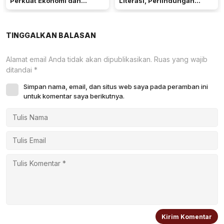
Perkuat Ekonomi dan
Literasi, Perlindungan
Kemandirian Desa di Kalbar
Anak, dan Wajib Belajar 13
Tahun
TINGGALKAN BALASAN
Alamat email Anda tidak akan dipublikasikan.
Ruas yang wajib
ditandai
*
Simpan nama, email, dan situs web saya pada peramban ini
untuk komentar saya berikutnya.