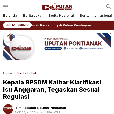
Beranda
Berita Lokal
Berita Nasional
Berita Internasional
nal V Awali Replanting di Kebun Kembayan
AKBP Rensa 
BERITA TERBARU
Home
Berita Lokal
Kepala BPSDM Kalbar Klarifikasi
Isu Anggaran, Tegaskan Sesuai
Regulasi
Tim Redaksi Liputan Pontianak
Selasa, 7 April 2026 20:41 WIB