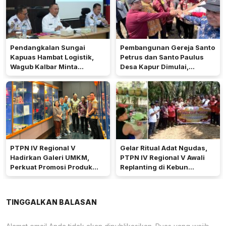
Pendangkalan Sungai
Pembangunan Gereja Santo
Kapuas Hambat Logistik,
Petrus dan Santo Paulus
Wagub Kalbar Minta
Desa Kapur Dimulai,
Pengerukan Diprioritaskan
Pemkab Kubu Raya Siapkan
Akses Jalan
PTPN IV Regional V
Gelar Ritual Adat Ngudas,
Hadirkan Galeri UMKM,
PTPN IV Regional V Awali
Perkuat Promosi Produk
Replanting di Kebun
Mitra Binaan Melalui Inovasi
Kembayan
Digital
TINGGALKAN BALASAN