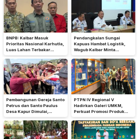
BNPB: Kalbar Masuk
Pendangkalan Sungai
Prioritas Nasional Karhutla,
Kapuas Hambat Logistik,
Luas Lahan Terbakar
Wagub Kalbar Minta
Peringkat Keempat
Pengerukan Diprioritaskan
Pembangunan Gereja Santo
PTPN IV Regional V
Petrus dan Santo Paulus
Hadirkan Galeri UMKM,
Desa Kapur Dimulai,
Perkuat Promosi Produk
Pemkab Kubu Raya Siapkan
Mitra Binaan Melalui Inovasi
Akses Jalan
Digital