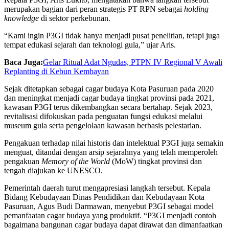
merupakan bagian dari peran strategis PT RPN sebagai
holding
knowledge
di sektor perkebunan.
“Kami ingin P3GI tidak hanya menjadi pusat penelitian, tetapi juga
tempat edukasi sejarah dan teknologi gula,” ujar Aris.
Baca Juga:
Gelar Ritual Adat Ngudas, PTPN IV Regional V Awali
Replanting di Kebun Kembayan
Sejak ditetapkan sebagai cagar budaya Kota Pasuruan pada 2020
dan meningkat menjadi cagar budaya tingkat provinsi pada 2021,
kawasan P3GI terus dikembangkan secara bertahap. Sejak 2023,
revitalisasi difokuskan pada penguatan fungsi edukasi melalui
museum gula serta pengelolaan kawasan berbasis pelestarian.
Pengakuan terhadap nilai historis dan intelektual P3GI juga semakin
menguat, ditandai dengan arsip sejarahnya yang telah memperoleh
pengakuan
Memory of the World
(MoW) tingkat provinsi dan
tengah diajukan ke UNESCO.
Pemerintah daerah turut mengapresiasi langkah tersebut. Kepala
Bidang Kebudayaan Dinas Pendidikan dan Kebudayaan Kota
Pasuruan, Agus Budi Darmawan, menyebut P3GI sebagai model
pemanfaatan cagar budaya yang produktif. “P3GI menjadi contoh
bagaimana bangunan cagar budaya dapat dirawat dan dimanfaatkan