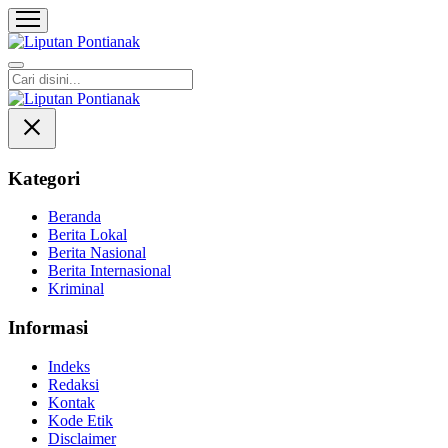
Liputan Pontianak
Berita Terkini dan TerUpdate
Kategori
Beranda
Berita Lokal
Berita Nasional
Berita Internasional
Kriminal
Informasi
Indeks
Redaksi
Kontak
Kode Etik
Disclaimer