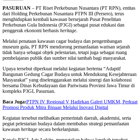
PASURUAN
– PT Riset Perkebunan Nusantara (PT RPN), entitas
dari Holding Perkebunan Nusantara PTPN III (Persero), terus
menghidupkan kembali kawasan bersejarah Pusat Penelitian
Perkebunan Gula Indonesia (P3GI) sebagai pusat edukasi dan
penggerak ekonomi berbasis
heritage
.
Melalui penataan kawasan cagar budaya dan pengembangan
museum gula, PT RPN mendorong pemanfaatan warisan sejarah
tidak hanya sebagai objek pelestarian, tetapi juga sebagai ruang
pembelajaran publik dan sumber nilai tambah bagi masyarakat.
Upaya tersebut diperkuat melalui kegiatan bertema “Adaptif
Bangunan Gedung Cagar Budaya untuk Mendukung Kesejahteraan
Masyarakat” yang diselenggarakan melalui sinergi dan kolaborasi
bersama Dinas Kebudayaan dan Pariwisata Provinsi Jawa Timur di
kompleks P3GI, Pasuruan.
Baca Juga:
PTPN IV Regional V Hadirkan Galeri UMKM, Perkuat
Promosi Produk Mitra Binaan Melalui Inovasi Digital
Kegiatan tersebut melibatkan pemerintah daerah, akademisi, serta
pegiat pelestarian budaya dalam membahas strategi pemanfaatan
kawasan
heritage
secara berkelanjutan.
Kepala P3GI, Aris Lukito, mengatakan bahwa langkah tersebut