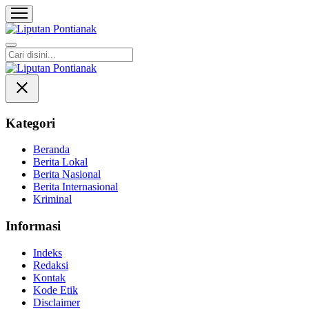
Liputan Pontianak
Berita Terkini dan TerUpdate
Kategori
Beranda
Berita Lokal
Berita Nasional
Berita Internasional
Kriminal
Informasi
Indeks
Redaksi
Kontak
Kode Etik
Disclaimer