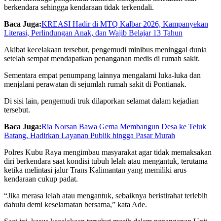
berkendara sehingga kendaraan tidak terkendali.
Baca Juga:
KREASI Hadir di MTQ Kalbar 2026, Kampanyekan
Literasi, Perlindungan Anak, dan Wajib Belajar 13 Tahun
Akibat kecelakaan tersebut, pengemudi minibus meninggal dunia
setelah sempat mendapatkan penanganan medis di rumah sakit.
Sementara empat penumpang lainnya mengalami luka-luka dan
menjalani perawatan di sejumlah rumah sakit di Pontianak.
Di sisi lain, pengemudi truk dilaporkan selamat dalam kejadian
tersebut.
Baca Juga:
Ria Norsan Bawa Gema Membangun Desa ke Teluk
Batang, Hadirkan Layanan Publik hingga Pasar Murah
Polres Kubu Raya mengimbau masyarakat agar tidak memaksakan
diri berkendara saat kondisi tubuh lelah atau mengantuk, terutama
ketika melintasi jalur Trans Kalimantan yang memiliki arus
kendaraan cukup padat.
“Jika merasa lelah atau mengantuk, sebaiknya beristirahat terlebih
dahulu demi keselamatan bersama,” kata Ade.