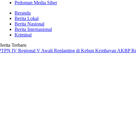
Pedoman Media Siber
Beranda
Berita Lokal
Berita Nasional
Berita Internasional
Kriminal
Berita Terbaru
Regional V Awali Replanting di Kebun Kembayan
AKBP Rensa S. Akta