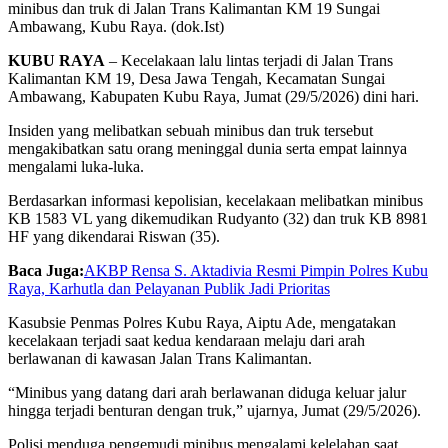
minibus dan truk di Jalan Trans Kalimantan KM 19 Sungai
Ambawang, Kubu Raya. (dok.Ist)
KUBU RAYA
– Kecelakaan lalu lintas terjadi di Jalan Trans
Kalimantan KM 19, Desa Jawa Tengah, Kecamatan Sungai
Ambawang, Kabupaten Kubu Raya, Jumat (29/5/2026) dini hari.
Insiden yang melibatkan sebuah minibus dan truk tersebut
mengakibatkan satu orang meninggal dunia serta empat lainnya
mengalami luka-luka.
Berdasarkan informasi kepolisian, kecelakaan melibatkan minibus
KB 1583 VL yang dikemudikan Rudyanto (32) dan truk KB 8981
HF yang dikendarai Riswan (35).
Baca Juga:
AKBP Rensa S. Aktadivia Resmi Pimpin Polres Kubu
Raya, Karhutla dan Pelayanan Publik Jadi Prioritas
Kasubsie Penmas Polres Kubu Raya, Aiptu Ade, mengatakan
kecelakaan terjadi saat kedua kendaraan melaju dari arah
berlawanan di kawasan Jalan Trans Kalimantan.
“Minibus yang datang dari arah berlawanan diduga keluar jalur
hingga terjadi benturan dengan truk,” ujarnya, Jumat (29/5/2026).
Polisi menduga pengemudi minibus mengalami kelelahan saat