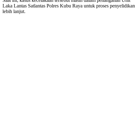
Saat ini, kasus kecelakaan tersebut masih dalam penanganan Unit
Laka Lantas Satlantas Polres Kubu Raya untuk proses penyelidikan
lebih lanjut.