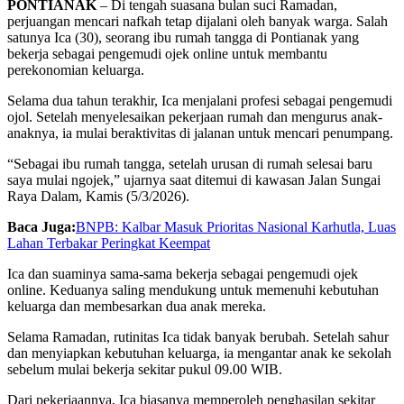
PONTIANAK
– Di tengah suasana bulan suci Ramadan,
perjuangan mencari nafkah tetap dijalani oleh banyak warga. Salah
satunya Ica (30), seorang ibu rumah tangga di Pontianak yang
bekerja sebagai pengemudi ojek online untuk membantu
perekonomian keluarga.
Selama dua tahun terakhir, Ica menjalani profesi sebagai pengemudi
ojol. Setelah menyelesaikan pekerjaan rumah dan mengurus anak-
anaknya, ia mulai beraktivitas di jalanan untuk mencari penumpang.
“Sebagai ibu rumah tangga, setelah urusan di rumah selesai baru
saya mulai ngojek,” ujarnya saat ditemui di kawasan Jalan Sungai
Raya Dalam, Kamis (5/3/2026).
Baca Juga:
BNPB: Kalbar Masuk Prioritas Nasional Karhutla, Luas
Lahan Terbakar Peringkat Keempat
Ica dan suaminya sama-sama bekerja sebagai pengemudi ojek
online. Keduanya saling mendukung untuk memenuhi kebutuhan
keluarga dan membesarkan dua anak mereka.
Selama Ramadan, rutinitas Ica tidak banyak berubah. Setelah sahur
dan menyiapkan kebutuhan keluarga, ia mengantar anak ke sekolah
sebelum mulai bekerja sekitar pukul 09.00 WIB.
Dari pekerjaannya, Ica biasanya memperoleh penghasilan sekitar