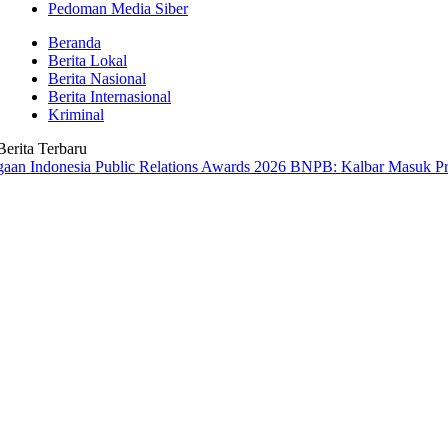
Pedoman Media Siber
Beranda
Berita Lokal
Berita Nasional
Berita Internasional
Kriminal
Berita Terbaru
esia Public Relations Awards 2026
BNPB: Kalbar Masuk Prioritas Nas