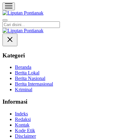
Liputan Pontianak
Berita Terkini dan TerUpdate
Kategori
Beranda
Berita Lokal
Berita Nasional
Berita Internasional
Kriminal
Informasi
Indeks
Redaksi
Kontak
Kode Etik
Disclaimer