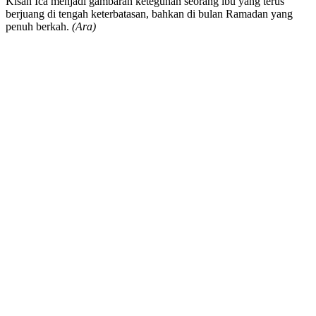
Kisah Ica menjadi gambaran keteguhan seorang ibu yang terus
berjuang di tengah keterbatasan, bahkan di bulan Ramadan yang
penuh berkah.
(Ara)