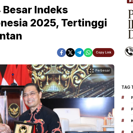
 Besar Indeks
nesia 2025, Tertinggi
antan
Copy Link
Perbesar
TAG 
#
#
#
#