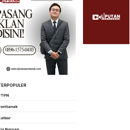
TERPOPULER
PTPN
Pontianak
Kalbar
Ria Norsan