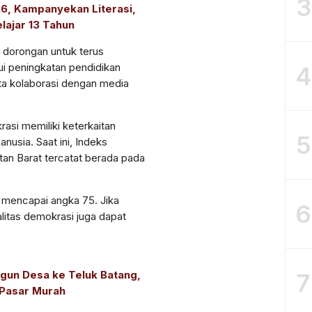
3
6, Kampanyekan Literasi,
lajar 13 Tahun
 dorongan untuk terus
i peningkatan pendidikan
4
rta kolaborasi dengan media
rasi memiliki keterkaitan
5
sia. Saat ini, Indeks
n Barat tercatat berada pada
a mencapai angka 75. Jika
6
itas demokrasi juga dapat
7
un Desa ke Teluk Batang,
 Pasar Murah