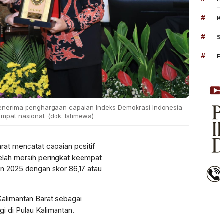
#
#
#
menerima penghargaan capaian Indeks Demokrasi Indonesia
mpat nasional. (dok. Istimewa)
arat mencatat capaian positif
telah meraih peringkat keempat
un 2025 dengan skor 86,17 atau
alimantan Barat sebagai
gi di Pulau Kalimantan.