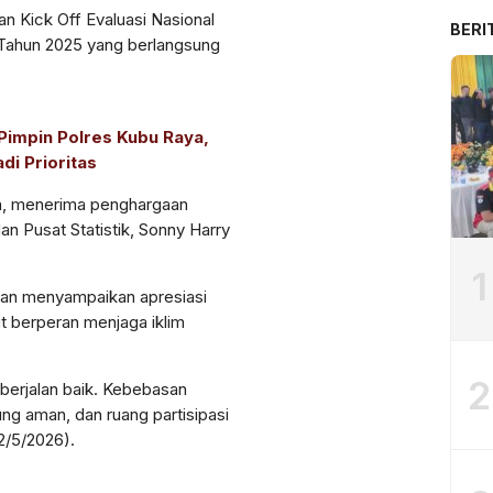
n Kick Off Evaluasi Nasional
BERI
Tahun 2025 yang berlangsung
Pimpin Polres Kubu Raya,
di Prioritas
an, menerima penghargaan
an Pusat Statistik, Sonny Harry
1
san menyampaikan apresiasi
rut berperan menjaga iklim
2
 berjalan baik. Kebebasan
ng aman, dan ruang partisipasi
22/5/2026).