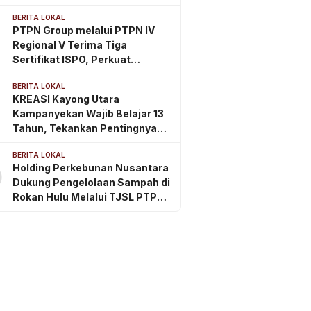
Eazy Passport
BERITA LOKAL
PTPN Group melalui PTPN IV
Regional V Terima Tiga
Sertifikat ISPO, Perkuat
Komitmen Perkebunan
BERITA LOKAL
Berkelanjutan di Kalimantan
KREASI Kayong Utara
Timur
Kampanyekan Wajib Belajar 13
Tahun, Tekankan Pentingnya
PAUD Berkualitas Sejak Usia
BERITA LOKAL
Dini
Holding Perkebunan Nusantara
0
Dukung Pengelolaan Sampah di
Rokan Hulu Melalui TJSL PTPN
IV Regional III