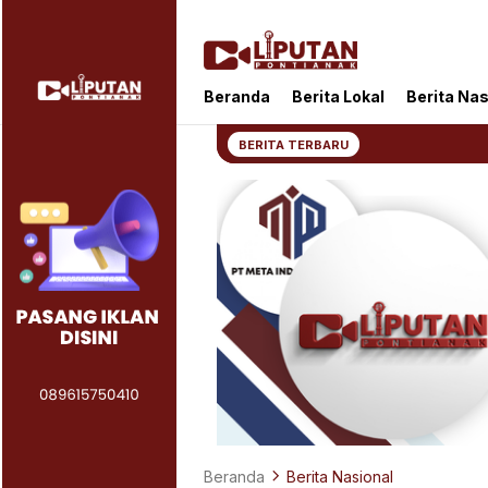
Liputan Pontianak
Berita Terkini dan TerUpdate
Beranda
Berita Lokal
Berita Nas
BERITA TERBARU
Beranda
Berita Nasional