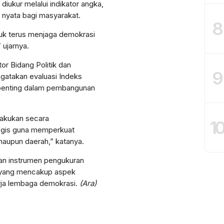
iukur melalui indikator angka,
 nyata bagi masyarakat.
8
tuk terus menjaga demokrasi
 ujarnya.
or Bidang Politik dan
9
gatakan evaluasi Indeks
 penting dalam pembangunan
ilakukan secara
1
tegis guna memperkuat
maupun daerah,” katanya.
an instrumen pengukuran
si yang mencakup aspek
nerja lembaga demokrasi.
(Ara)