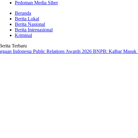
Pedoman Media Siber
Beranda
Berita Lokal
Berita Nasional
Berita Internasional
Kriminal
Berita Terbaru
nesia Public Relations Awards 2026
BNPB: Kalbar Masuk Prioritas N