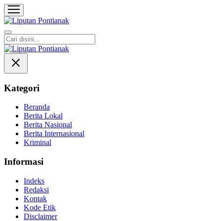
Liputan Pontianak
Berita Terkini dan TerUpdate
Kategori
Beranda
Berita Lokal
Berita Nasional
Berita Internasional
Kriminal
Informasi
Indeks
Redaksi
Kontak
Kode Etik
Disclaimer