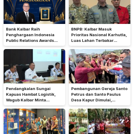
Bank Kalbar Raih
BNPB: Kalbar Masuk
Penghargaan Indonesia
Prioritas Nasional Karhutla,
Public Relations Awards
Luas Lahan Terbakar
2026
Peringkat Keempat
Pendangkalan Sungai
Pembangunan Gereja Santo
Kapuas Hambat Logistik,
Petrus dan Santo Paulus
Wagub Kalbar Minta
Desa Kapur Dimulai,
Pengerukan Diprioritaskan
Pemkab Kubu Raya Siapkan
Akses Jalan