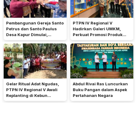
Pembangunan Gereja Santo
PTPN IV Regional V
Petrus dan Santo Paulus
Hadirkan Galeri UMKM,
Desa Kapur Dimulai,
Perkuat Promosi Produk
Pemkab Kubu Raya Siapkan
Mitra Binaan Melalui Inovasi
Akses Jalan
Digital
Gelar Ritual Adat Ngudas,
Abdul Rivai Ras Luncurkan
PTPN IV Regional V Awali
Buku Pangan dalam Aspek
Replanting di Kebun
Pertahanan Negara
Kembayan