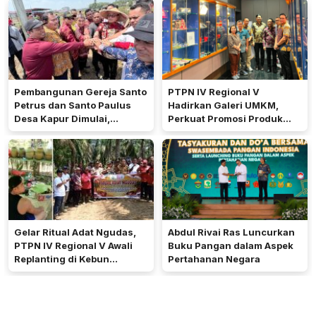
Pembangunan Gereja Santo
PTPN IV Regional V
Petrus dan Santo Paulus
Hadirkan Galeri UMKM,
Desa Kapur Dimulai,
Perkuat Promosi Produk
Pemkab Kubu Raya Siapkan
Mitra Binaan Melalui Inovasi
Akses Jalan
Digital
Gelar Ritual Adat Ngudas,
Abdul Rivai Ras Luncurkan
PTPN IV Regional V Awali
Buku Pangan dalam Aspek
Replanting di Kebun
Pertahanan Negara
Kembayan