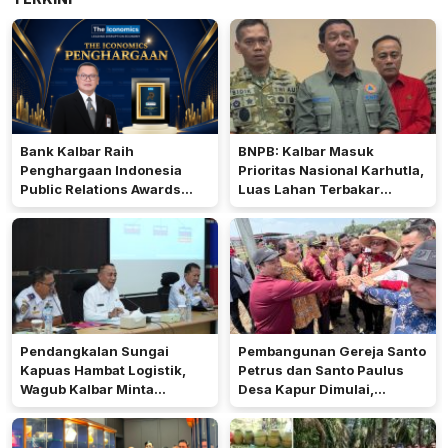
Bank Kalbar Raih
BNPB: Kalbar Masuk
Penghargaan Indonesia
Prioritas Nasional Karhutla,
Public Relations Awards
Luas Lahan Terbakar
2026
Peringkat Keempat
Pendangkalan Sungai
Pembangunan Gereja Santo
Kapuas Hambat Logistik,
Petrus dan Santo Paulus
Wagub Kalbar Minta
Desa Kapur Dimulai,
Pengerukan Diprioritaskan
Pemkab Kubu Raya Siapkan
Akses Jalan