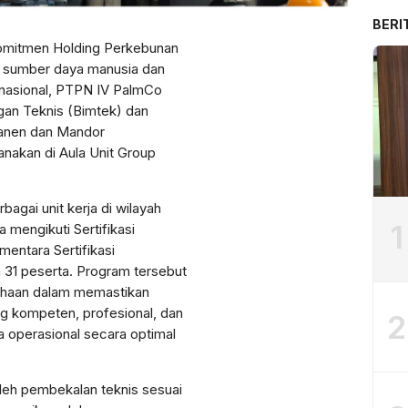
BERI
komitmen Holding Perkebunan
s sumber daya manusia dan
nasional, PTPN IV PalmCo
an Teknis (Bimtek) dan
Panen dan Mandor
anakan di Aula Unit Group
rbagai unit kerja di wilayah
1
 mengikuti Sertifikasi
entara Sertifikasi
 31 peserta. Program tersebut
sahaan dalam memastikan
g kompeten, profesional, dan
2
operasional secara optimal
oleh pembekalan teknis sesuai