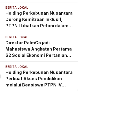
IV Regional III
BERITA LOKAL
Holding Perkebunan Nusantara
Dorong Kemitraan Inklusif,
PTPN I Libatkan Petani dalam
Rantai Pasok Tembakau Ekspor
BERITA LOKAL
Direktur PalmCo jadi
Mahasiswa Angkatan Pertama
S2 Sosial Ekonomi Pertanian
ITSI
BERITA LOKAL
Holding Perkebunan Nusantara
0
Perkuat Akses Pendidikan
melalui Beasiswa PTPN IV
Regional 2