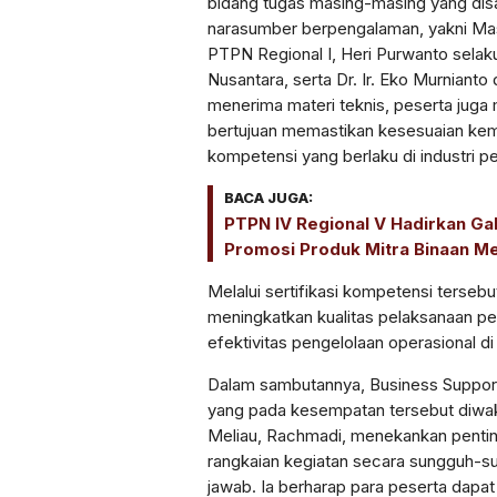
bidang tugas masing-masing yang dis
narasumber berpengalaman, yakni Ma
PTPN Regional I, Heri Purwanto sela
Nusantara, serta Dr. Ir. Eko Murnianto 
menerima materi teknis, peserta juga 
bertujuan memastikan kesesuaian ke
kompetensi yang berlaku di industri p
BACA JUGA:
PTPN IV Regional V Hadirkan Ga
Promosi Produk Mitra Binaan Mela
Melalui sertifikasi kompetensi terseb
meningkatkan kualitas pelaksanaan pek
efektivitas pengelolaan operasional di
Dalam sambutannya, Business Suppor
yang pada kesempatan tersebut diwak
Meliau, Rachmadi, menekankan pentin
rangkaian kegiatan secara sungguh-
jawab. Ia berharap para peserta dap