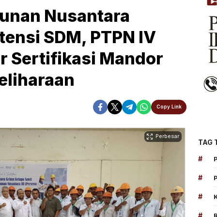
bunan Nusantara
tensi SDM, PTPN IV
r Sertifikasi Mandor
eliharaan
Copy Link
Perbesar
TAG 
#
#
#
#