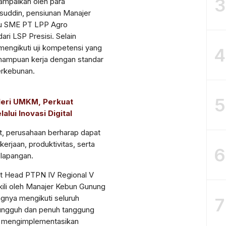
3
ampaikan oleh para
suddin, pensiunan Manajer
ku SME PT LPP Agro
dari LSP Presisi. Selain
mengikuti uji kompetensi yang
4
mampuan kerja dengan standar
erkebunan.
5
leri UMKM, Perkuat
lui Inovasi Digital
ut, perusahaan berharap dapat
erjaan, produktivitas, serta
6
 lapangan.
t Head PTPN IV Regional V
ili oleh Manajer Kebun Gunung
gnya mengikuti seluruh
7
sungguh dan penuh tanggung
at mengimplementasikan