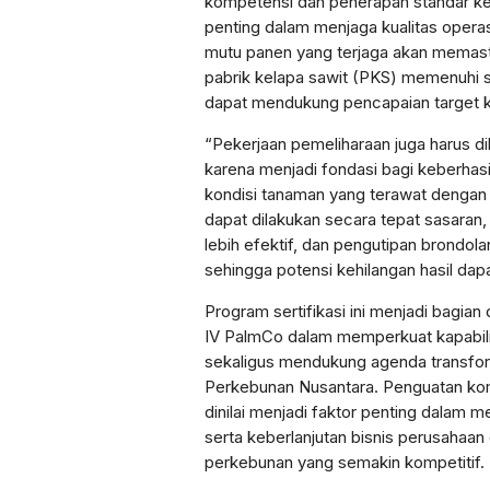
kompetensi dan penerapan standar ker
penting dalam menjaga kualitas operas
mutu panen yang terjaga akan memasti
pabrik kelapa sawit (PKS) memenuhi 
dapat mendukung pencapaian target ki
“Pekerjaan pemeliharaan juga harus d
karena menjadi fondasi bagi keberhasi
kondisi tanaman yang terawat dengan
dapat dilakukan secara tepat sasaran,
lebih efektif, dan pengutipan brondol
sehingga potensi kehilangan hasil dapa
Program sertifikasi ini menjadi bagian
IV PalmCo dalam memperkuat kapabili
sekaligus mendukung agenda transform
Perkebunan Nusantara. Penguatan komp
dinilai menjadi faktor penting dalam me
serta keberlanjutan bisnis perusahaan 
perkebunan yang semakin kompetitif.