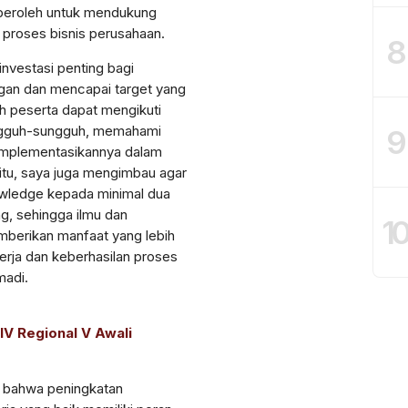
peroleh untuk mendukung
n proses bisnis perusahaan.
8
nvestasi penting bagi
gan dan mencapai target yang
uh peserta dapat mengikuti
ungguh-sungguh, memahami
9
implementasikannya dalam
 itu, saya juga mengimbau agar
owledge kepada minimal dua
ng, sehingga ilmu dan
1
berikan manfaat yang lebih
erja dan keberhasilan proses
madi.
IV Regional V Awali
n bahwa peningkatan