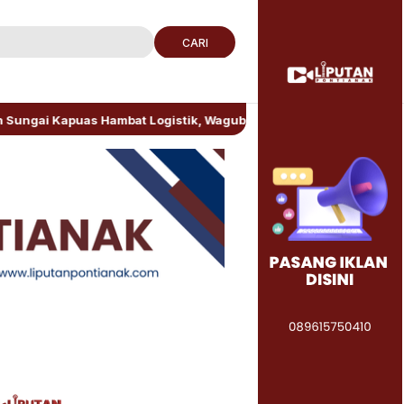
CARI
s Hambat Logistik, Wagub Kalbar Minta Pengerukan Diprioritaska