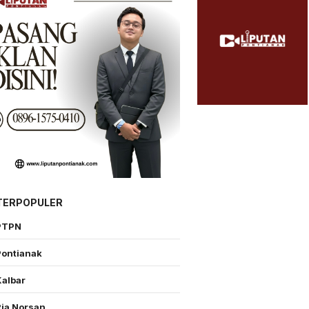
TERPOPULER
PTPN
Pontianak
Kalbar
Ria Norsan