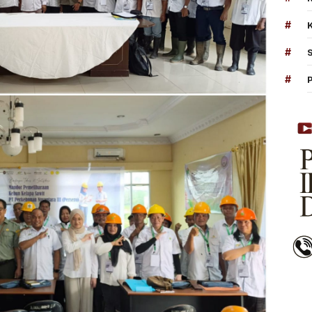
#
#
#