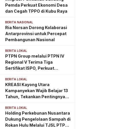
Pemda Perkuat Ekonomi Desa
dan Cegah TPPO di Kubu Raya
BERITA NASIONAL
Ria Norsan Dorong Kolaborasi
Antarprovinsi untuk Percepat
Pembangunan Nasional
BERITA LOKAL
PTPN Group melalui PTPN IV
Regional V Terima Tiga
Sertifikat ISPO, Perkuat
Komitmen Perkebunan
BERITA LOKAL
Berkelanjutan di Kalimantan
KREASI Kayong Utara
Timur
Kampanyekan Wajib Belajar 13
Tahun, Tekankan Pentingnya
PAUD Berkualitas Sejak Usia
BERITA LOKAL
Dini
Holding Perkebunan Nusantara
Dukung Pengelolaan Sampah di
Rokan Hulu Melalui TJSL PTPN